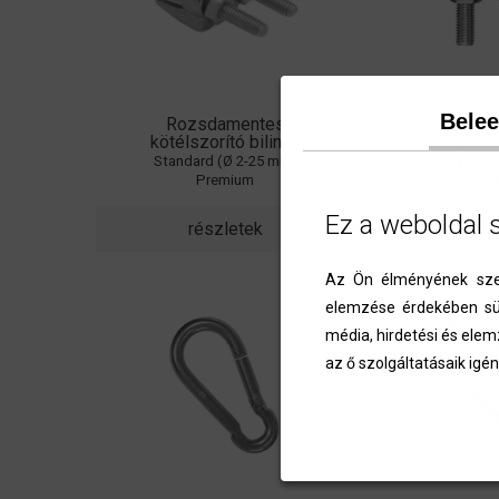
Bele
Rozsdamentes
Rozsdam
kötélszorító bilincs
kötélszorít
Standard (Ø 2-25 mm)
Standard (Ø
Premium
Ec
Ez a weboldal 
részletek
részl
Az Ön élményének szem
elemzése érdekében süt
média, hirdetési és elem
az ő szolgáltatásaik igén