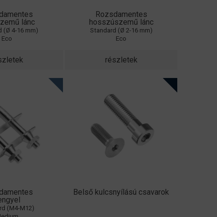
damentes
Rozsdamentes
szemű lánc
hosszúszemű lánc
d (Ø 4-16 mm)
Standard (Ø 2-16 mm)
Eco
Eco
szletek
részletek
damentes
Belső kulcsnyílású csavarok
engyel
rd (M4-M12)
edium