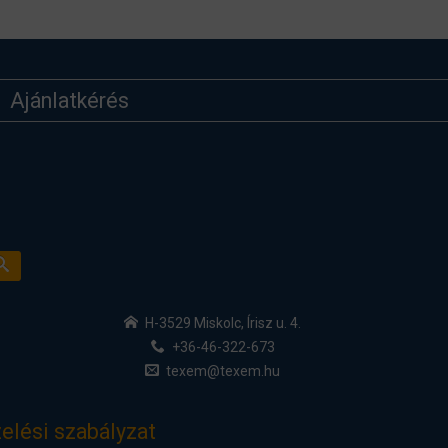
Ajánlatkérés
H-3529 Miskolc, Írisz u. 4.
+36-46-322-673
texem@texem.hu
elési szabályzat