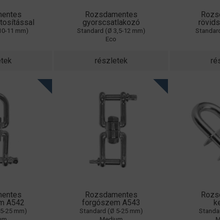
entes
Rozsdamentes
Rozs
ztosítással
gyorscsatlakozó
rövid
 10-11 mm)
Standard (Ø 3,5-12 mm)
Standar
o
Eco
etek
részletek
ré
entes
Rozsdamentes
Rozs
m A542
forgószem A543
k
 5-25 mm)
Standard (Ø 5-25 mm)
Standa
um
Medium
M