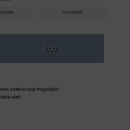
szletek
részletek
Eco
yeire szabva nyújt megoldást.
rka alatt.