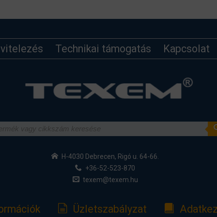
ivitelezés
Technikai támogatás
Kapcsolat
H-4030 Debrecen, Rigó u. 64-66.
+36-52-523-870
texem@texem.hu
formációk
Üzletszabályzat
Adatkez