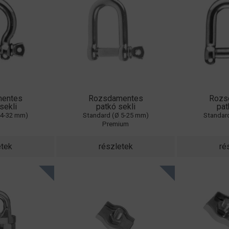
entes
Rozsdamentes
Rozs
sekli
patkó sekli
pat
 4-32 mm)
Standard (Ø 5-25 mm)
Standar
o
Premium
etek
részletek
ré