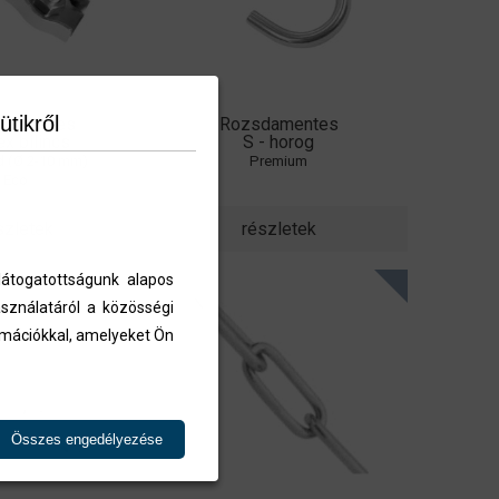
ütikről
damentes
Rozsdamentes
ex bilincs
S - horog
d (Ø 2-10 mm)
Premium
Eco
szletek
részletek
átogatottságunk alapos
sználatáról a közösségi
ormációkkal, amelyeket Ön
Összes engedélyezése