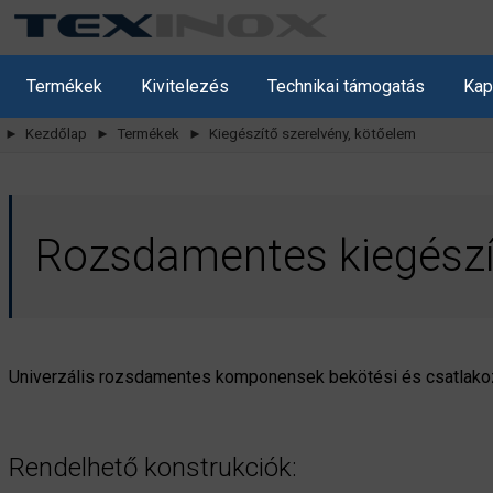
Termékek
Kivitelezés
Technikai támogatás
Kap
► Kezdőlap
► Termékek
► Kiegészítő szerelvény, kötőelem
Rozsdamentes kiegészí
Univerzális rozsdamentes komponensek bekötési és csatlakozá
Rendelhető konstrukciók: