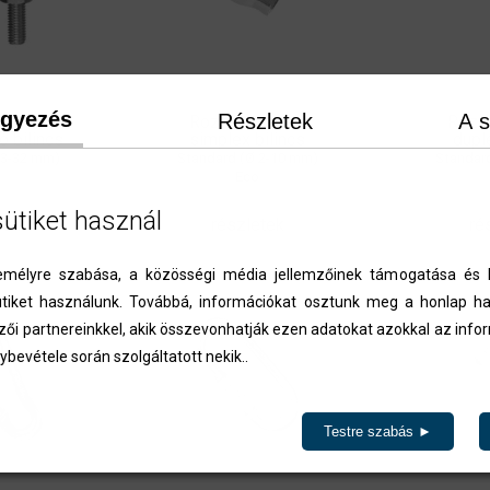
egyezés
Részletek
A s
entes
Rozsdamentes
Rozs
ó bilincs
simplex bilincs
dupl
 3-32 mm)
Standard (Ø 2-10 mm)
Standar
o
Eco
sütiket használ
etek
részletek
ré
élyre szabása, a közösségi média jellemzőinek támogatása és l
iket használunk. Továbbá, információkat osztunk meg a honlap ha
zői partnereinkkel, akik összevonhatják ezen adatokat azokkal az inf
ybevétele során szolgáltatott nekik..
Testre szabás ►