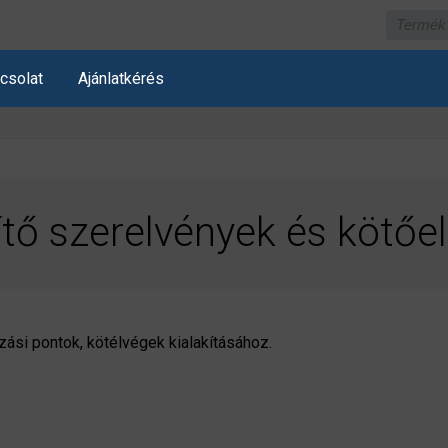
csolat
Ajánlatkérés
tő szerelvények és kötő
si pontok, kötélvégek kialakításához.