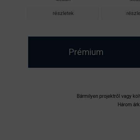
részletek
részl
Prémium
Bármilyen projektről vagy kö
Három árk