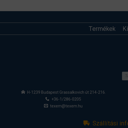
Termékek
K
H-1239 Budapest Grassalkovich út 214-216.
+36-1/286-0205
texem@texem.hu
Szállítási in