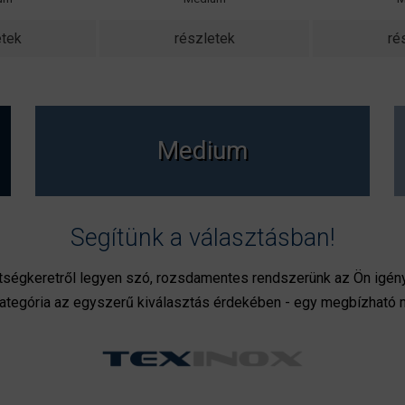
etek
részletek
ré
Medium
Segítünk a választásban!
ltségkeretről legyen szó, rozsdamentes rendszerünk az Ön igén
ategória az egyszerű kiválasztás érdekében - egy megbízható má