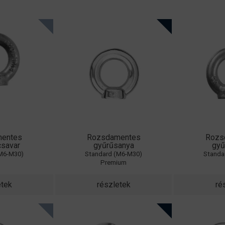
entes
Rozsdamentes
Rozs
csavar
gyűrűsanya
gyű
(M6-M30)
Standard (M6-M30)
Standa
o
Premium
etek
részletek
ré