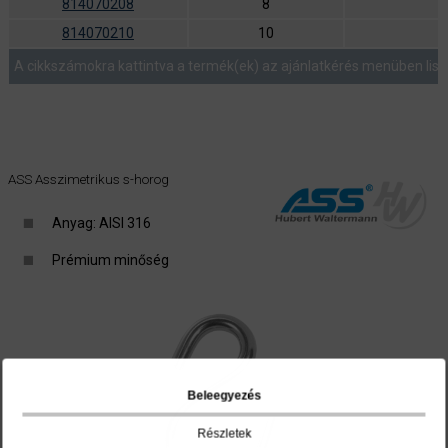
814070208
8
814070210
10
A cikkszámokra kattintva a termék(ek) az ajánlatkérés menüben list
ASS Asszimetrikus s-horog
Anyag: AISI 316
Prémium minőség
Beleegyezés
Részletek