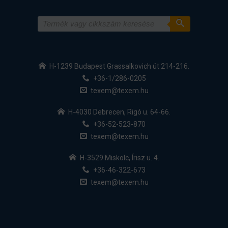
H-1239 Budapest Grassalkovich út 214-216.
+36-1/286-0205
texem@texem.hu
H-4030 Debrecen, Rigó u. 64-66.
+36-52-523-870
texem@texem.hu
H-3529 Miskolc, Írisz u. 4.
+36-46-322-673
texem@texem.hu