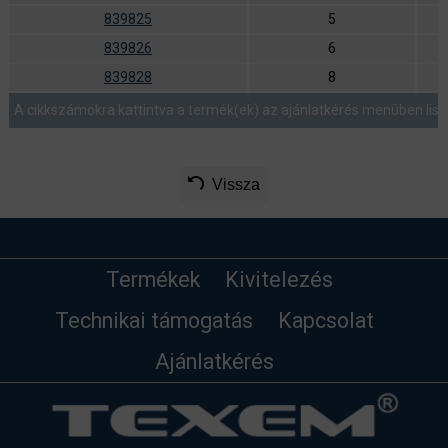
839825
5
839826
6
839828
8
A cikkszámokra kattintva a termék(ek) az ajánlatkérés menüben list
Vissza
Termékek
Kivitelezés
Technikai támogatás
Kapcsolat
Ajánlatkérés