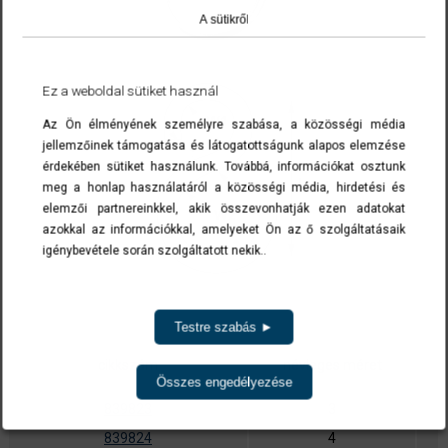
A sütikről
Ez a weboldal sütiket használ
Az Ön élményének személyre szabása, a közösségi média
jellemzőinek támogatása és látogatottságunk alapos elemzése
érdekében sütiket használunk. Továbbá, információkat osztunk
meg a honlap használatáról a közösségi média, hirdetési és
elemzői partnereinkkel, akik összevonhatják ezen adatokat
azokkal az információkkal, amelyeket Ön az ő szolgáltatásaik
igénybevétele során szolgáltatott nekik..
Testre szabás ►
cikkszám
névleges méret
Összes engedélyezése
839823
3
839824
4