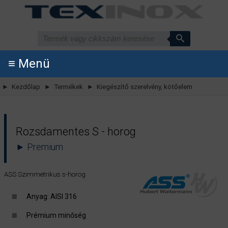
≡ Menü
► Kezdőlap
► Termékek
► Kiegészítő szerelvény, kötőelem
Rozsdamentes S - horog
► Premium
ASS Szimmetrikus s-horog
Anyag: AISI 316
Prémium minőség