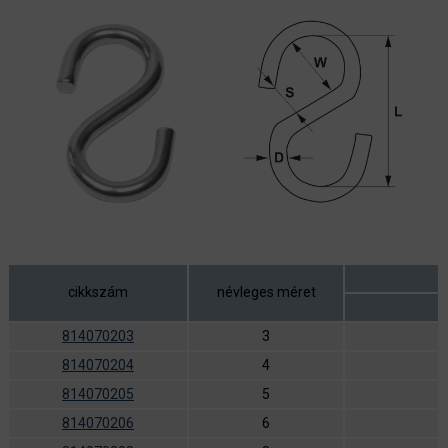
cikkszám
névleges méret
814070203
3
814070204
4
814070205
5
814070206
6