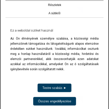
Részletek
A sütikről
Ez a weboldal sütiket használ
Az Ön élményének személyre szabása, a közösségi média
jellemzőinek támogatása és látogatottságunk alapos elemzése
érdekében sütiket használunk. Továbbá, információkat osztunk
Mini
meg a honlap használatáról a közösségi média, hirdetési és
elemzői partnereinkkel, akik összevonhatják ezen adatokat
Préselhető szemes terminál
azokkal az információkkal, amelyeket Ön az ő szolgáltatásaik
Mini (Ø 3-6 mm)
igénybevétele során szolgáltatott nekik..
Medium
részletek
Testre szabás ►
Összes engedélyezése