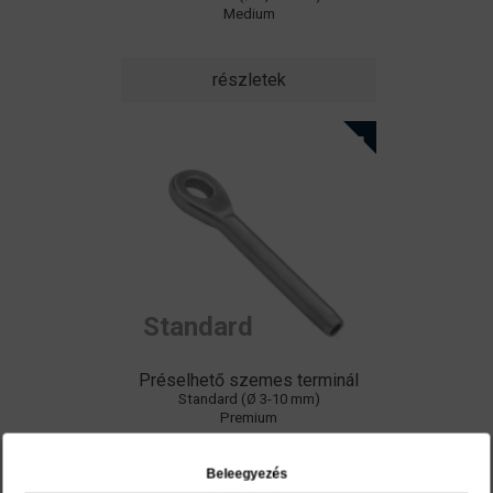
Medium
részletek
Standard
Préselhető szemes terminál
Standard (Ø 3-10 mm)
Premium
Beleegyezés
részletek