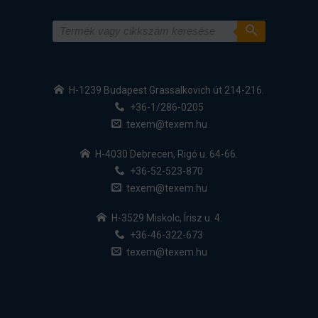
H-1239 Budapest Grassalkovich út 214-216.
+36-1/286-0205
texem@texem.hu
H-4030 Debrecen, Rigó u. 64-66.
+36-52-523-870
texem@texem.hu
H-3529 Miskolc, Írisz u. 4.
+36-46-322-673
texem@texem.hu