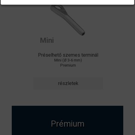
Mini
Préselhető szemes terminál
Mini (Ø 3-6 mm)
Premium
részletek
Prémium