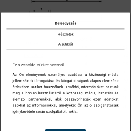
Beleegyezés
Részletek
kötél Ø
cikkszám
A sütikről
mm
d2
PK190003
3
6,3
PK190004
4
7,5
Ez a weboldal sütiket használ
PK190005
5
9,1
Az Ön élményének személyre szabása, a közösségi média
PK190006
6
12,5
jellemzőinek támogatása és látogatottságunk alapos elemzése
érdekében sütiket használunk. Továbbá, információkat osztunk
PK190008
8
16,1
meg a honlap használatáról a közösségi média, hirdetési és
PK190010
10
18
elemzői partnereinkkel, akik összevonhatják ezen adatokat
azokkal az információkkal, amelyeket Ön az ő szolgáltatásaik
PK190012
12
20
igénybevétele során szolgáltatott nekik..
A cikkszámokra kattintva a termék(ek) az ajánlatkérés menüben list