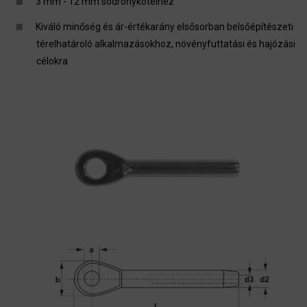
3 mm - 12 mm sodronykötélhez
Kiváló minőség és ár-értékarány elsősorban belsőépítészeti
térelhatároló alkalmazásokhoz, növényfuttatási és hajózási
célokra