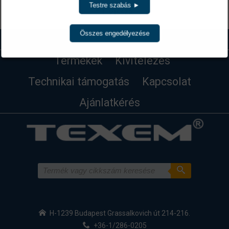
Testre szabás ►
Vissza
Összes engedélyezése
Termékek
Kivitelezés
Technikai támogatás
Kapcsolat
Ajánlatkérés
H-1239 Budapest Grassalkovich út 214-216.
+36-1/286-0205