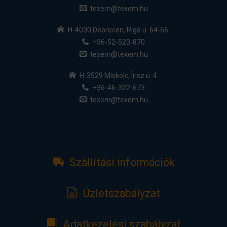
texem@texem.hu
H-4030 Debrecen, Rigó u. 64-66.
+36-52-523-870
texem@texem.hu
H-3529 Miskolc, Írisz u. 4.
+36-46-322-673
texem@texem.hu
Szállítási információk
Üzletszabályzat
Adatkezelési szabályzat