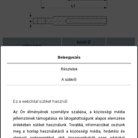
kötél Ø
cikkszám
mm
b
Beleegyezés
190002
2
12
190025
2,5
12
Részletek
190003
3
14
A sütikről
190004
4
17
190005
5
21
Ez a weboldal sütiket használ
190006
6
25
Az Ön élményének személyre szabása, a közösségi média
190006X
6
28
jellemzőinek támogatása és látogatottságunk alapos elemzése
190008
8
30
érdekében sütiket használunk. Továbbá, információkat osztunk
190008D
8
30
meg a honlap használatáról a közösségi média, hirdetési és
elemzői partnereinkkel, akik összevonhatják ezen adatokat