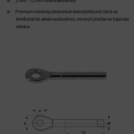
2 mm - 12 mm sodronykötélhez
Prémium minőség elsősorban belsőépítészeti tartó és
térelhatároló alkalmazásokhoz, növényfuttatási és hajózási
célokra