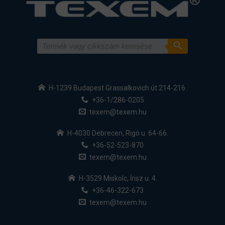
H-1239 Budapest Grassalkovich út 214-216.
+36-1/286-0205
texem@texem.hu
H-4030 Debrecen, Rigó u. 64-66.
+36-52-523-870
texem@texem.hu
H-3529 Miskolc, Írisz u. 4.
+36-46-322-673
texem@texem.hu