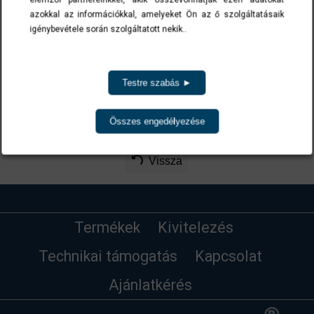
190008X
8
36
azokkal az információkkal, amelyeket Ön az ő szolgáltatásaik
190010
10
35
igénybevétele során szolgáltatott nekik..
190010X
10
40
190012
12
40
Testre szabás ►
190012X
12
42
A cikkszámokra kattintva a termék(ek) az ajánlatkérés menüben list
Összes engedélyezése
Vissza
Termékek
Kivitelezés
Technikai támogatás
Kapcsolat
Ajánlatkérés