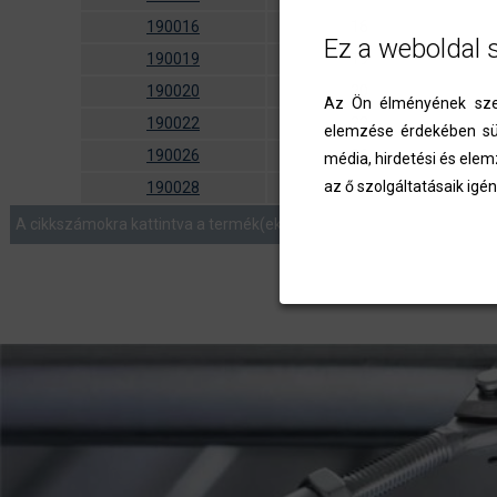
190016
16
Ez a weboldal 
190019
19
190020
20
Az Ön élményének szem
190022
22
elemzése érdekében süt
190026
26
média, hirdetési és elem
az ő szolgáltatásaik igén
190028
28
A cikkszámokra kattintva a termék(ek) az ajánlatkérés menüben list