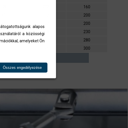
28
232
160
34,5
302
200
34,5
302
200
átogatottságunk alapos
40,4
348
230
sználatáról a közösségi
46
400
280
ormációkkal, amelyeket Ön
50
445
300
Összes engedélyezése