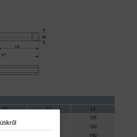
d2
L1
L2
20
156
105
ütikről
21,4
178
120
25
206
140