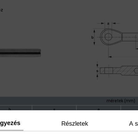
oz
méretek (mm)
b
s
a
40
15
19,3
egyezés
Részletek
A s
42
15
19,3
47
18
23