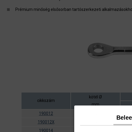
Prémium minőség elsősorban tartószerkezeti alkalmazásokh
kötél Ø
cikkszám
mm
190012
12
Bele
190012X
12
190014
14