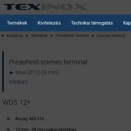
Termékek
Kivitelezés
Technikai támogatás
Kap
► Kezdőlap
► Termékek
► Préselhető terminál
► Szemes terminál
Préselhető szemes terminál
► Maxi (Ø 12-28 mm)
Medium
WDS 12+
Anyag: AISI 316
12 mm - 28 mm sodronykötélhez