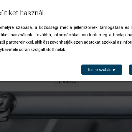
53
20
26
sütiket használ
65
25
28,5
65
25
28,5
élyre szabása, a közösségi média jellemzőinek támogatása és l
70
30
33
iket használunk. Továbbá, információkat osztunk meg a honlap ha
77
30
36
zői partnereinkkel, akik összevonhatják ezen adatokat azokkal az inf
ybevétele során szolgáltatott nekik..
84
38
40,5
ázásra kerülnek.
Testre szabás ►
Vissza