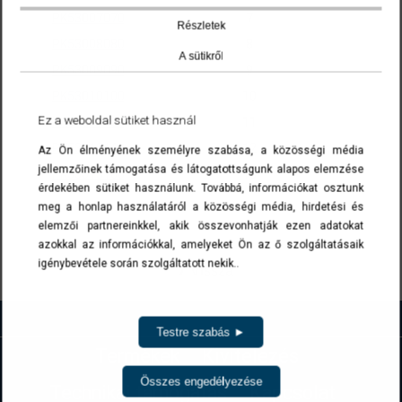
PK53007070
7
Részletek
PK53008080
8
A sütikről
PK53009090
9
PK53010100
10
Ez a weboldal sütiket használ
PK53011120
11
PK53012140
12
Az Ön élményének személyre szabása, a közösségi média
jellemzőinek támogatása és látogatottságunk alapos elemzése
PK53013160
13
érdekében sütiket használunk. Továbbá, információkat osztunk
A cikkszámokra kattintva a termék(ek) az ajánlatkérés menüben list
meg a honlap használatáról a közösségi média, hirdetési és
elemzői partnereinkkel, akik összevonhatják ezen adatokat
azokkal az információkkal, amelyeket Ön az ő szolgáltatásaik
igénybevétele során szolgáltatott nekik..
Vissza
Testre szabás ►
Termékek
Kivitelezés
Összes engedélyezése
Technikai támogatás
Kapcsolat