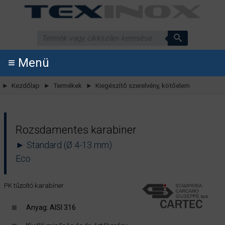
≡ Menü
► Kezdőlap
► Termékek
► Kiegészítő szerelvény, kötőelem
Rozsdamentes karabiner
► Standard (Ø 4-13 mm)
Eco
PK tűzoltó karabíner
Anyag: AISI 316