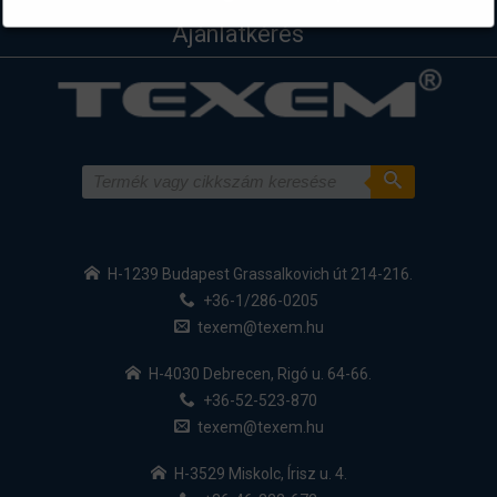
Ajánlatkérés
H-1239 Budapest Grassalkovich út 214-216.
+36-1/286-0205
texem@texem.hu
H-4030 Debrecen, Rigó u. 64-66.
+36-52-523-870
texem@texem.hu
H-3529 Miskolc, Írisz u. 4.