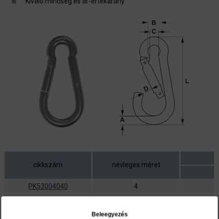
Kiváló minőség és ár-értékarány
cikkszám
névleges méret
PK53004040
4
PK53005050
5
PK53006060
6
Beleegyezés