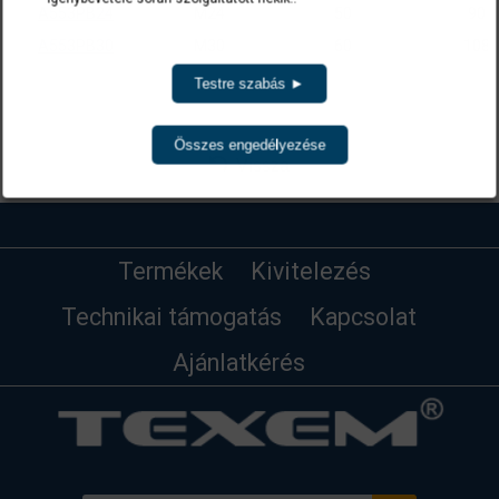
A553PB24
M24
50
90
A553PB30
M30
60
108
A cikkszámokra kattintva a termék(ek) az ajánlatkérés menüben list
Testre szabás ►
Összes engedélyezése
Vissza
Termékek
Kivitelezés
Technikai támogatás
Kapcsolat
Ajánlatkérés