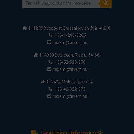
H-1239 Budapest Grassalkovich út 214-216.
+36-1/286-0205
texem@texem.hu
H-4030 Debrecen, Rigó u. 64-66.
+36-52-523-870
texem@texem.hu
H-3529 Miskolc, Írisz u. 4.
+36-46-322-673
texem@texem.hu
Szállítási információk