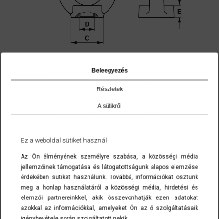
Beleegyezés
cikkszám
D
A
B
Részletek
A553PB06Y
M6
20
36
A sütikről
A553PB08
M8
20
36
A
553PB10
M10
25
45
A553PB12
M12
30
54
Ez a weboldal sütiket használ
A553PB14
M14
35
63
Az Ön élményének személyre szabása, a közösségi média
jellemzőinek támogatása és látogatottságunk alapos elemzése
A553PB16
M16
35
63
érdekében sütiket használunk. Továbbá, információkat osztunk
A553PB18
M18
40
72
meg a honlap használatáról a közösségi média, hirdetési és
A
553PB20
M20
40
72
elemzői partnereinkkel, akik összevonhatják ezen adatokat
azokkal az információkkal, amelyeket Ön az ő szolgáltatásaik
A553PB22
M22
50
90
igénybevétele során szolgáltatott nekik..