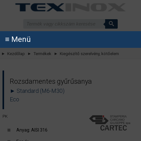
≡ Menü
► Kezdőlap
► Termékek
► Kiegészítő szerelvény, kötőelem
Rozsdamentes gyűrűsanya
► Standard (M6-M30)
Eco
PK
Anyag: AISI 316