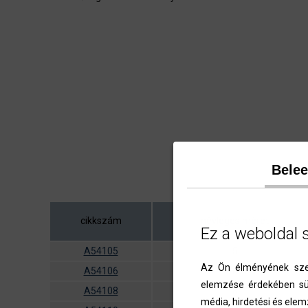
Bele
cikkszám
névleges méret
Ez a weboldal 
A54105
5
Az Ön élményének szem
A54106
6
elemzése érdekében süt
A54108
8
média, hirdetési és elem