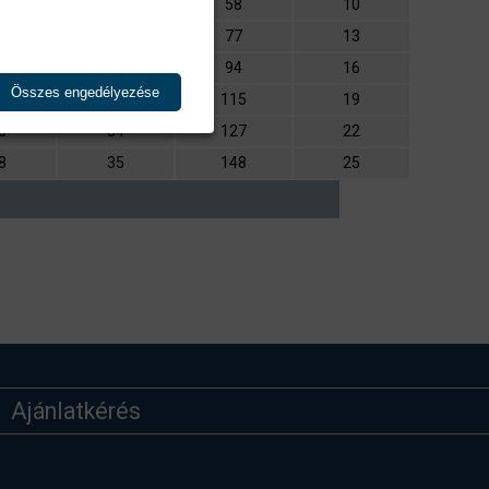
5
13
58
10
6
18
77
13
6
22
94
16
Összes engedélyezése
3
33
115
19
0
34
127
22
8
35
148
25
Ajánlatkérés