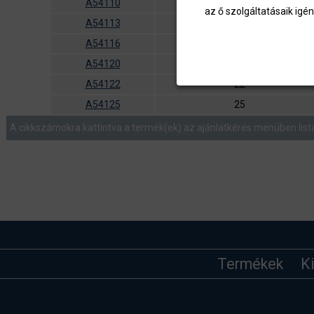
A54110
10
az ő szolgáltatásaik igén
A54113
13
A54116
16
A54120
20
A54122
22
A54125
25
A cikkszámokra kattintva a termék(ek) az ajánlatkérés menüben list
Termékek
K