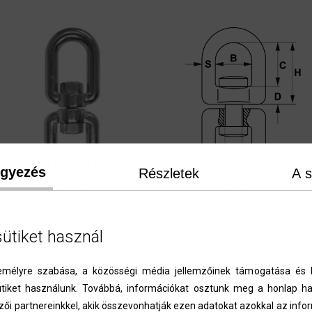
egyezés
Részletek
A s
teherbírás
sütiket használ
kg
A
B
100
5
13
1
élyre szabása, a közösségi média jellemzőinek támogatása és l
225
6
15
2
iket használunk. Továbbá, információkat osztunk meg a honlap ha
450
8
20
2
zői partnereinkkel, akik összevonhatják ezen adatokat azokkal az inf