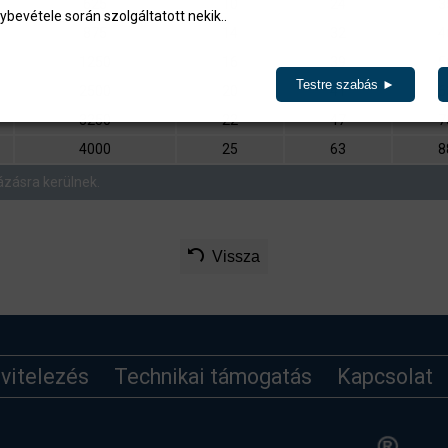
625
10
24
3
ybevétele során szolgáltatott nekik..
875
14
32
4
1250
16
39
5
Testre szabás ►
2500
20
41
6
3250
22
47
7
4000
25
63
8
ázásra kerülnek.
Vissza
ivitelezés
Technikai támogatás
Kapcsolat