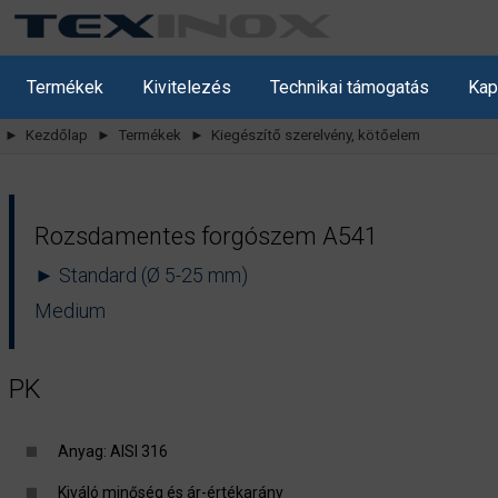
Termékek
Kivitelezés
Technikai támogatás
Kap
► Kezdőlap
► Termékek
► Kiegészítő szerelvény, kötőelem
Rozsdamentes forgószem A541
► Standard (Ø 5-25 mm)
Medium
PK
Anyag: AISI 316
Kiváló minőség és ár-értékarány