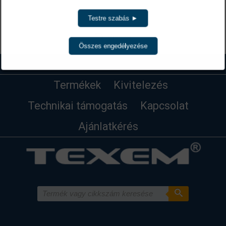
Testre szabás ►
Vissza
Összes engedélyezése
Termékek
Kivitelezés
Technikai támogatás
Kapcsolat
Ajánlatkérés