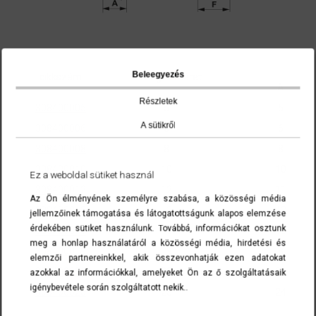
Beleegyezés
cikkszám
névleges méret
A
Részletek
308400005
5
5
A sütikről
308400006
6
6
308400008
8
8
308400010
10
10
Ez a weboldal sütiket használ
308400012
12
11
Az Ön élményének személyre szabása, a közösségi média
308400013
13
13
jellemzőinek támogatása és látogatottságunk alapos elemzése
érdekében sütiket használunk. Továbbá, információkat osztunk
308400016
16
15
meg a honlap használatáról a közösségi média, hirdetési és
308400019
19
8
elemzői partnereinkkel, akik összevonhatják ezen adatokat
308400022
22
21
azokkal az információkkal, amelyeket Ön az ő szolgáltatásaik
igénybevétele során szolgáltatott nekik..
308400025
25
24
A cikkszámokra kattintva a termék(ek) az ajánlatkérés menüben list