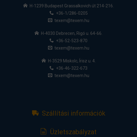
H-1239 Budapest Grassalkovich út 214-216.
+36-1/286-0205
texem@texem.hu
H-4030 Debrecen, Rigó u. 64-66.
+36-52-523-870
texem@texem.hu
H-3529 Miskolc, Írisz u. 4.
+36-46-322-673
texem@texem.hu
Szállítási információk
Üzletszabályzat