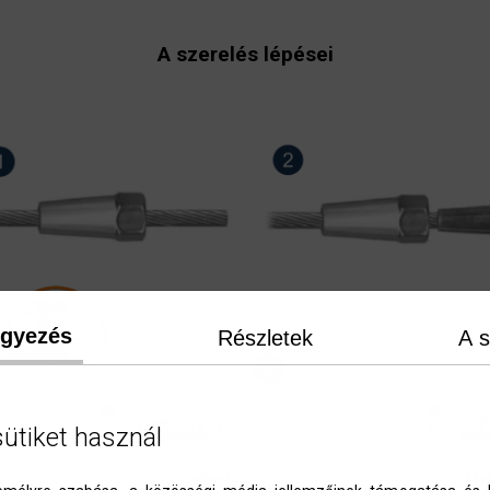
A szerelés lépései
egyezés
Részletek
A s
sütiket használ