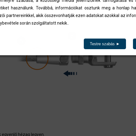
élyre szabása, a közösségi média jellemzőinek támogatása és l
iket használunk. Továbbá, információkat osztunk meg a honlap ha
zői partnereinkkel, akik összevonhatják ezen adatokat azokkal az inf
ybevétele során szolgáltatott nekik..
Testre szabás ►
k egyenlő hézag legyen.