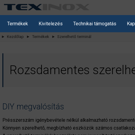
Termékek
Kivitelezés
Technikai támogatás
Kap
► Kezdőlap
► Termékek
► Szerelhető terminál
Rozsdamentes szerelhe
DIY megvalósítás
Présszerszám igénybevétele nélkül alkalmazható rozsdamente
Könnyen szerelhető, megbízható eszközök számos csatlakozási