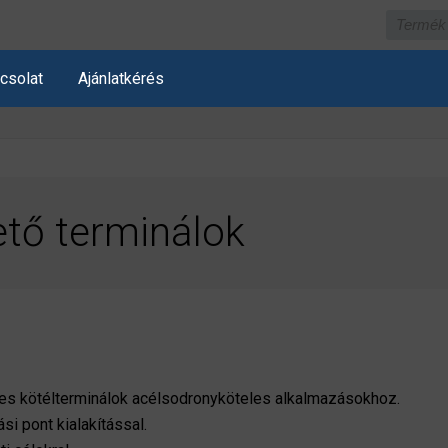
csolat
Ajánlatkérés
tő terminálok
s kötélterminálok acélsodronyköteles alkalmazásokhoz.
 pont kialakítással.