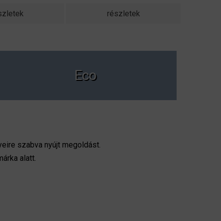
szletek
részletek
Eco
yeire szabva nyújt megoldást.
rka alatt.