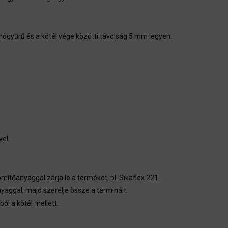
mógyűrű és a kötél vége közötti távolság 5 mm legyen.
el.
tőanyaggal zárja le a terméket, pl. Sikaflex 221.
nyaggal, majd szerelje össze a terminált.
l a kötél mellett.