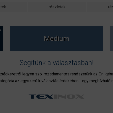
etek
részletek
ré
Medium
Segítünk a választásban!
ltségkeretről legyen szó, rozsdamentes rendszerünk az Ön igén
ategória az egyszerű kiválasztás érdekében - egy megbízható má