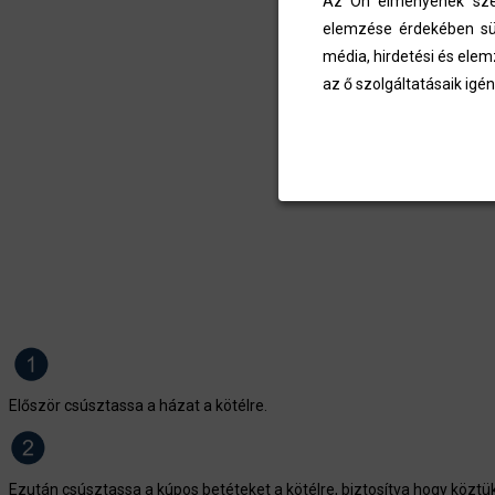
Az Ön élményének szem
elemzése érdekében süt
média, hirdetési és elem
az ő szolgáltatásaik igén
Először csúsztassa a házat a kötélre.
Ezután csúsztassa a kúpos betéteket a kötélre, biztosítva hogy köztü