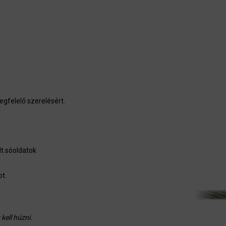
egfelelő szerelésért.
lt sóoldatok
ot.
ell húzni.