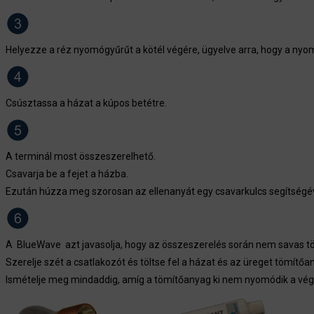
Helyezze a réz nyomógyűrűt a kötél végére, ügyelve arra, hogy a nyo
Csúsztassa a házat a kúpos betétre.
A terminál most összeszerelhető.
Csavarja be a fejet a házba.
Ezután húzza meg szorosan az ellenanyát egy csavarkulcs segítségév
A BlueWave azt javasolja, hogy az összeszerelés során nem savas tömí
Szerelje szét a csatlakozót és töltse fel a házat és az üreget tömítőa
Ismételje meg mindaddig, amíg a tömítőanyag ki nem nyomódik a végbő