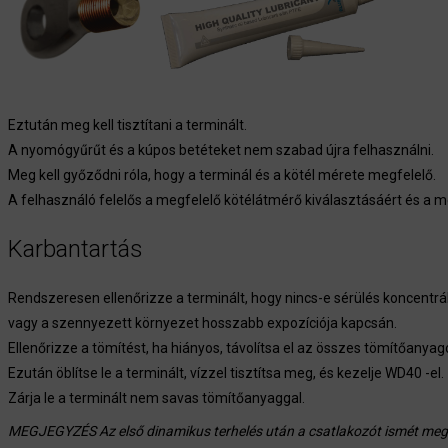
Eztután meg kell tisztítani a terminált.
A nyomógyűrűt és a kúpos betéteket nem szabad újra felhasználni.
Meg kell győződni róla, hogy a terminál és a kötél mérete megfelelő.
A felhasználó felelős a megfelelő kötélátmérő kiválasztásáért és a m
Karbantartás
Rendszeresen ellenőrizze a terminált, hogy nincs-e sérülés koncentrá
vagy a szennyezett környezet hosszabb expozíciója kapcsán.
Ellenőrizze a tömítést, ha hiányos, távolítsa el az összes tömítőanyag
Ezután öblítse le a terminált, vízzel tisztítsa meg, és kezelje WD40 -el.
Zárja le a terminált nem savas tömítőanyaggal.
MEGJEGYZÉS Az első dinamikus terhelés után a csatlakozót ismét meg k