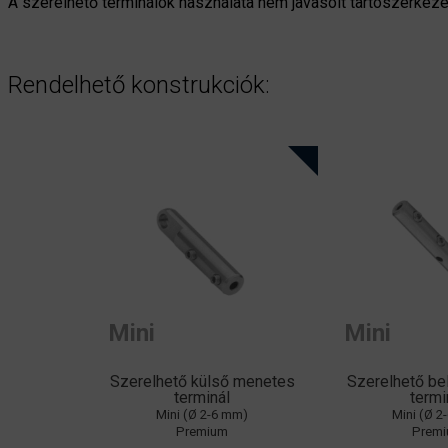
A szerelhető terminálok használata nem javasolt tartósz
Rendelhető konstrukciók:
Mini
Mini
Szerelhető külső menetes
Szerelhető b
terminál
termi
Mini (Ø 2-6 mm)
Mini (Ø 2
Premium
Prem