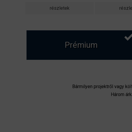
részletek
részl
Prémium
Bármilyen projektről vagy kö
Három árk