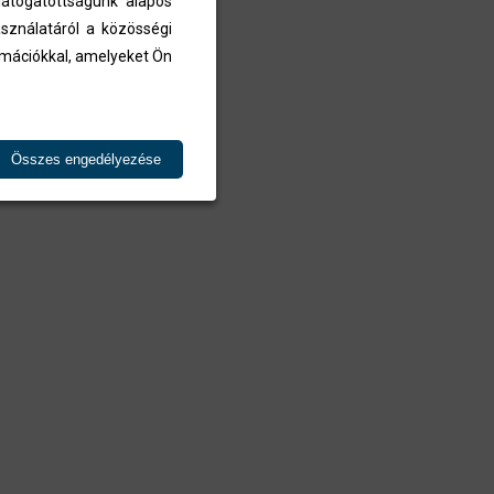
átogatottságunk alapos
sználatáról a közösségi
ormációkkal, amelyeket Ön
Összes engedélyezése