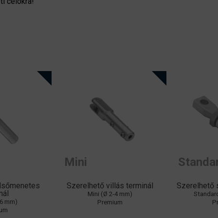
erkezeti célokra!
Mini
Standa
elsőmenetes
Szerelhető villás terminál
Szerelhető 
nál
Mini (Ø 2-4 mm)
Standar
-6 mm)
Premium
P
ium