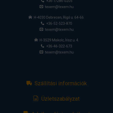
+36-1/286-0205
texem@texem.hu
H-4030 Debrecen, Rigó u. 64-66.
+36-52-523-870
texem@texem.hu
H-3529 Miskolc, Írisz u. 4.
+36-46-322-673
texem@texem.hu
Szállítási információk
Üzletszabályzat