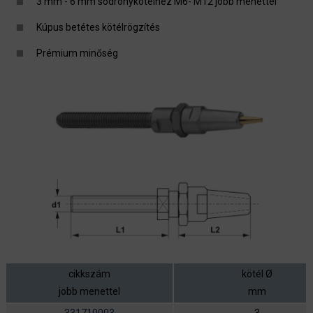
3 mm - 6 mm sodronykötélhez M6- M12 jobb menettel
Kúpus betétes kötélrögzítés
Prémium minőség
cikkszám
kötél Ø
jobb menettel
mm