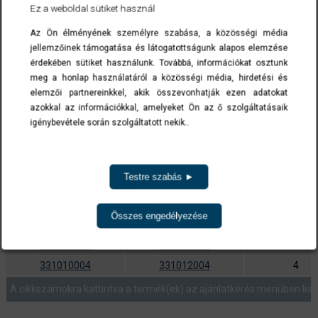
Ez a weboldal sütiket használ
Az Ön élményének személyre szabása, a közösségi média
jellemzőinek támogatása és látogatottságunk alapos elemzése
érdekében sütiket használunk. Továbbá, információkat osztunk
meg a honlap használatáról a közösségi média, hirdetési és
elemzői partnereinkkel, akik összevonhatják ezen adatokat
azokkal az információkkal, amelyeket Ön az ő szolgáltatásaik
igénybevétele során szolgáltatott nekik..
Testre szabás ►
cikkszám
kötél Ø
mm
jobb menettel
balmenettel
Összes engedélyezése
331010002
331012002
2
331010003
331012003
3
331010004
331012004
4
A cikkszámokra kattintva a termék(ek) az ajánlatkérés menüben list