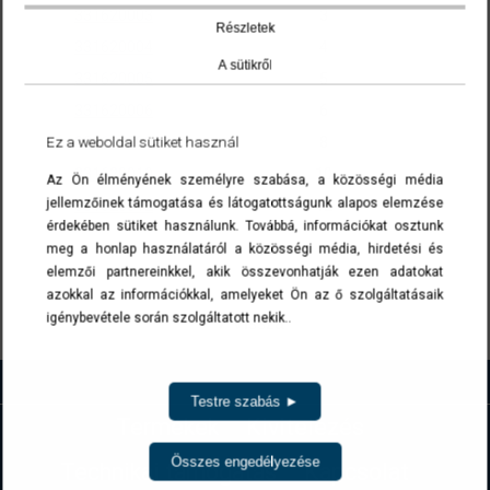
331620003
3
Részletek
331620004
4
A sütikről
331620005
5
331620006
6
331620008
8
Ez a weboldal sütiket használ
331620010
10
Az Ön élményének személyre szabása, a közösségi média
jellemzőinek támogatása és látogatottságunk alapos elemzése
331620012
12
érdekében sütiket használunk. Továbbá, információkat osztunk
A cikkszámokra kattintva a termék(ek) az ajánlatkérés menüben list
meg a honlap használatáról a közösségi média, hirdetési és
elemzői partnereinkkel, akik összevonhatják ezen adatokat
azokkal az információkkal, amelyeket Ön az ő szolgáltatásaik
igénybevétele során szolgáltatott nekik..
Vissza
Testre szabás ►
Termékek
Kivitelezés
Összes engedélyezése
Technikai támogatás
Kapcsolat