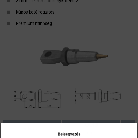
3 mm - 12 mm sodronykötélhez
Kúpos kötélrögzítés
Prémium minőség
kötél Ø
cikkszám
mm
Beleegyezés