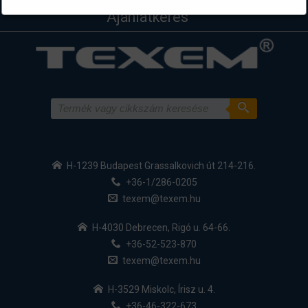
Ajánlatkérés
H-1239 Budapest Grassalkovich út 214-216.
+36-1/286-0205
texem@texem.hu
H-4030 Debrecen, Rigó u. 64-66.
+36-52-523-870
texem@texem.hu
H-3529 Miskolc, Írisz u. 4.
+36-46-322-673