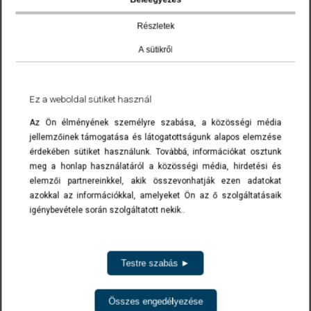
Beleegyezés
Szerelhető ütköző menetes
Részletek
véggel
A sütikről
részletek
Ez a weboldal sütiket használ
Az Ön élményének személyre szabása, a közösségi média
jellemzőinek támogatása és látogatottságunk alapos elemzése
érdekében sütiket használunk. Továbbá, információkat osztunk
meg a honlap használatáról a közösségi média, hirdetési és
elemzői partnereinkkel, akik összevonhatják ezen adatokat
azokkal az információkkal, amelyeket Ön az ő szolgáltatásaik
igénybevétele során szolgáltatott nekik..
Testre szabás ►
Csavaros végütköző
Összes engedélyezése