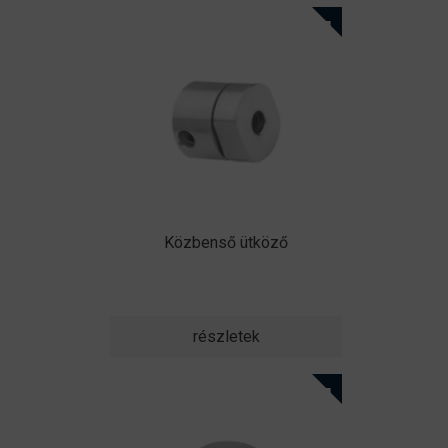
Közbenső ütköző
részletek