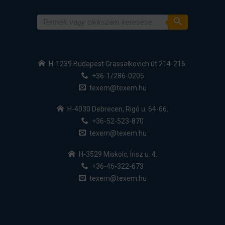
H-1239 Budapest Grassalkovich út 214-216.
+36-1/286-0205
texem@texem.hu
H-4030 Debrecen, Rigó u. 64-66.
+36-52-523-870
texem@texem.hu
H-3529 Miskolc, Írisz u. 4.
+36-46-322-673
texem@texem.hu