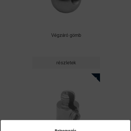
Végzáró gömb
részletek