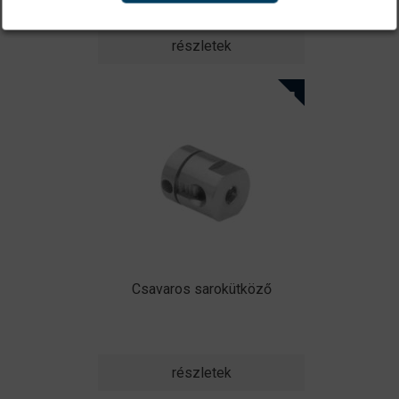
részletek
Csavaros sarokütköző
részletek