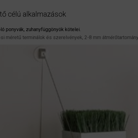
ítő célú alkalmazások
koló ponyvák, zuhanyfüggönyök kötelei.
ési méretű terminálok és szerelvények, 2-8 mm átmérőtartomán