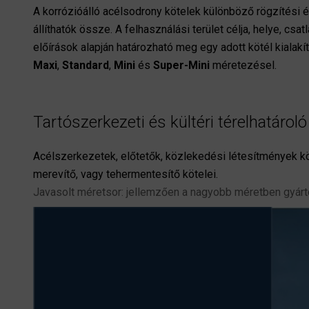
A korrózióálló acélsodrony kötelek különböző rögzítési 
állíthatók össze.
A felhasználási terület célja, helye, cs
előírások alapján határozható meg egy adott kötél kialak
Maxi
,
Standard
,
Mini
és
Super-Mini
méretezésel.
Tartószerkezeti és kültéri térelhatáro
Acélszerkezetek, előtetők, közlekedési létesítmények kö
merevítő, vagy tehermentesítő kötelei.
Javasolt méretsor: jellemzően a nagyobb méretben gyár