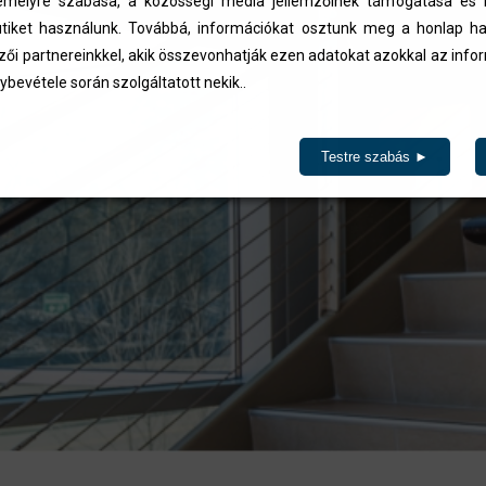
élyre szabása, a közösségi média jellemzőinek támogatása és l
iket használunk. Továbbá, információkat osztunk meg a honlap ha
zői partnereinkkel, akik összevonhatják ezen adatokat azokkal az inf
ybevétele során szolgáltatott nekik..
Testre szabás ►