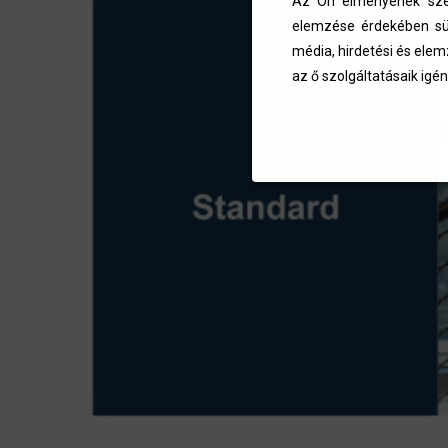
Az Ön élményének szem
elemzése érdekében süt
média, hirdetési és elem
az ő szolgáltatásaik igén