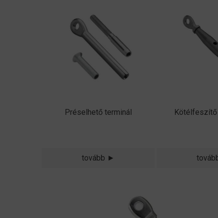
Préselhető terminál
Kötélfeszítő
tovább ►
továb