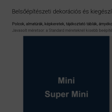
Belsőépítészeti dekorációs és kiegész
Polcok, almatúrák, képkeretek, tájékoztató táblák, árnyé
Javasolt méretsor: a Standard méreteknél kisebb beépít