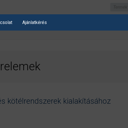
csolat
Ajánlatkérés
relemek
és kötélrendszerek kialakításához