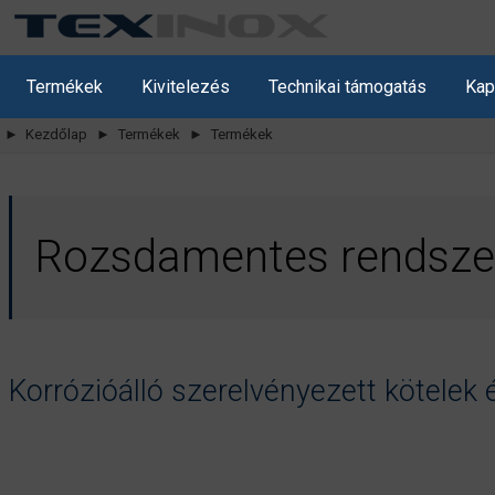
Termékek
Kivitelezés
Technikai támogatás
Kap
► Kezdőlap
► Termékek
► Termékek
Rozsdamentes rendsze
Korrózióálló szerelvényezett kötelek 