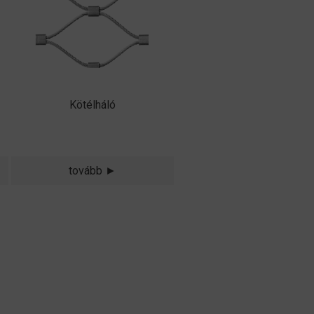
Kötélháló
tovább ►