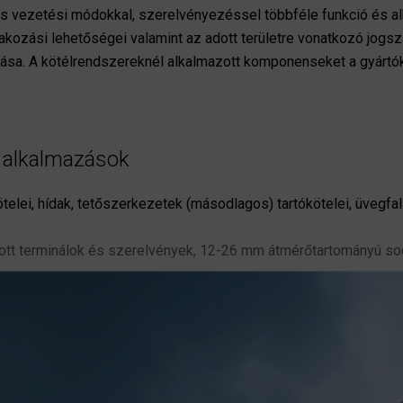
és vezetési módokkal, szerelvényezéssel többféle funkció és al
atlakozási lehetőségei valamint az adott területre vonatkozó jogsz
ítása. A kötélrendszereknél alkalmazott komponenseket a gyártó
ló alkalmazások
telei, hídak, tetőszerkezetek (másodlagos) tartókötelei, üvegf
tott terminálok és szerelvények, 12-26 mm átmérőtartományú so