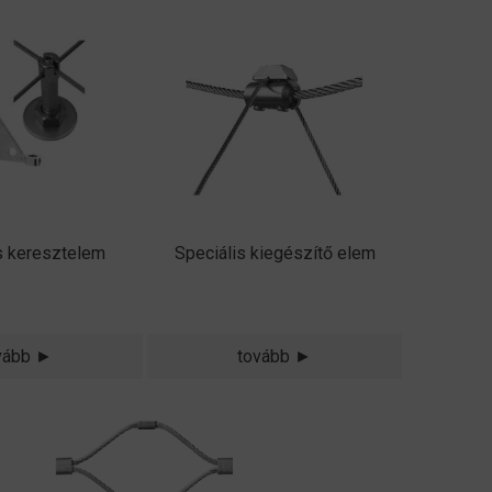
s keresztelem
Speciális kiegészítő elem
vább ►
tovább ►