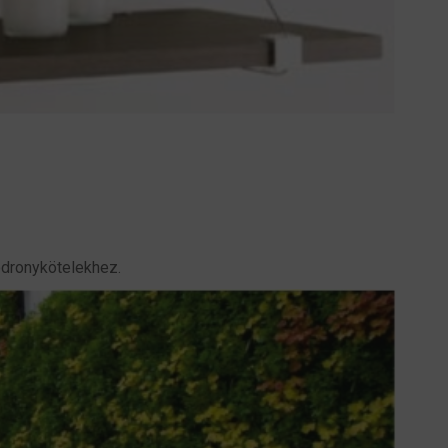
odronykötelekhez.