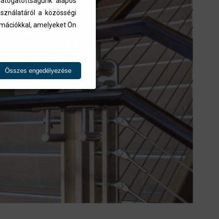
átogatottságunk alapos
sználatáról a közösségi
ormációkkal, amelyeket Ön
Összes engedélyezése