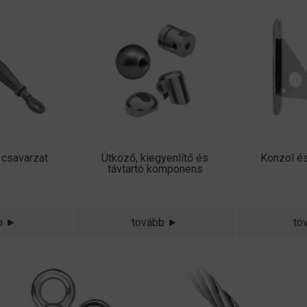
 csavarzat
Ütköző, kiegyenlítő és
Konzol é
távtartó komponens
b ►
tovább ►
to