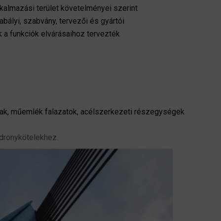
kalmazási terület követelményei szerint
abályi, szabvány, tervezői és gyártói
k a funkciók elvárásaihoz tervezték
alak, műemlék falazatok, acélszerkezeti részegységek
dronykötelekhez.