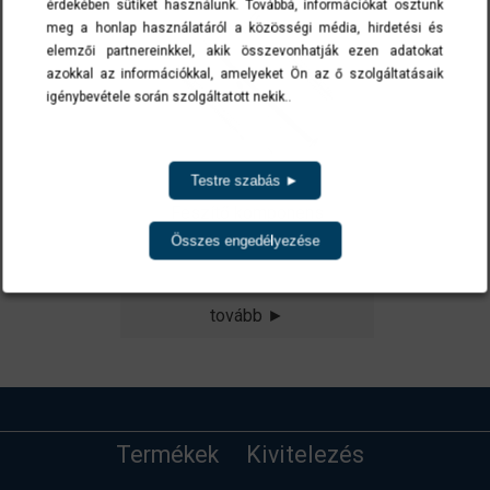
érdekében sütiket használunk. Továbbá, információkat osztunk
meg a honlap használatáról a közösségi média, hirdetési és
elemzői partnereinkkel, akik összevonhatják ezen adatokat
azokkal az információkkal, amelyeket Ön az ő szolgáltatásaik
igénybevétele során szolgáltatott nekik..
Testre szabás ►
Feszítő komponens
Összes engedélyezése
tovább ►
Termékek
Kivitelezés