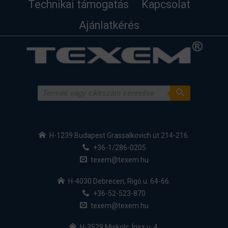
Technikai támogatás
Kapcsolat
Ajánlatkérés
H-1239 Budapest Grassalkovich út 214-216.
+36-1/286-0205
texem@texem.hu
H-4030 Debrecen, Rigó u. 64-66.
+36-52-523-870
texem@texem.hu
H-3529 Miskolc, Írisz u. 4.