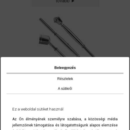
tovább ►
Beleegyezés
Részletek
Préselhető kötélfeszítő
A sütikről
tovább ►
Ez a weboldal sütiket használ
Az Ön élményének személyre szabása, a közösségi média
jellemzőinek támogatása és látogatottságunk alapos elemzése