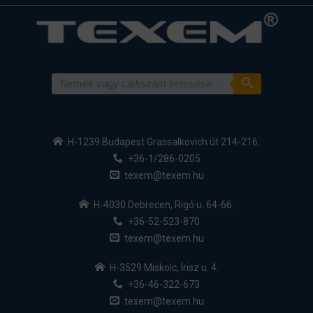
H-1239 Budapest Grassalkovich út 214-216.
+36-1/286-0205
texem@texem.hu
H-4030 Debrecen, Rigó u. 64-66.
+36-52-523-870
texem@texem.hu
H-3529 Miskolc, Írisz u. 4.
+36-46-322-673
texem@texem.hu