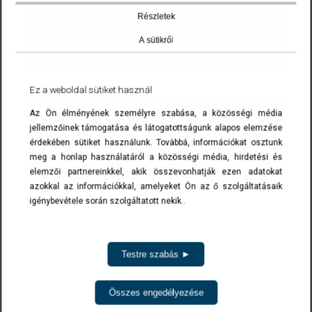
Részletek
Prémium
A sütikről
Ez a weboldal sütiket használ
Az Ön élményének személyre szabása, a közösségi média
jellemzőinek támogatása és látogatottságunk alapos elemzése
Medium
érdekében sütiket használunk. Továbbá, információkat osztunk
meg a honlap használatáról a közösségi média, hirdetési és
elemzői partnereinkkel, akik összevonhatják ezen adatokat
azokkal az információkkal, amelyeket Ön az ő szolgáltatásaik
igénybevétele során szolgáltatott nekik..
Eco
Testre szabás ►
Összes engedélyezése