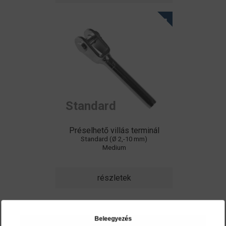
Standard
Préselhető villás terminál
Standard (Ø 2,-10 mm)
Medium
részletek
Beleegyezés