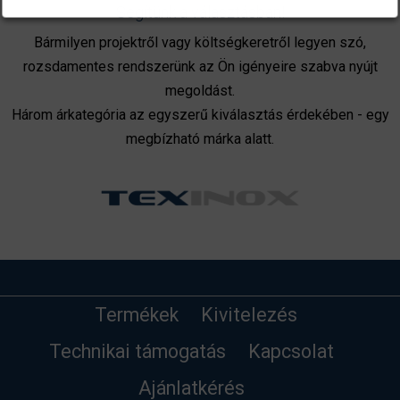
Segítünk a választásban!
Bármilyen projektről vagy költségkeretről legyen szó,
rozsdamentes rendszerünk az Ön igényeire szabva nyújt
megoldást.
Három árkategória az egyszerű kiválasztás érdekében - egy
megbízható márka alatt.
Termékek
Kivitelezés
Technikai támogatás
Kapcsolat
Ajánlatkérés