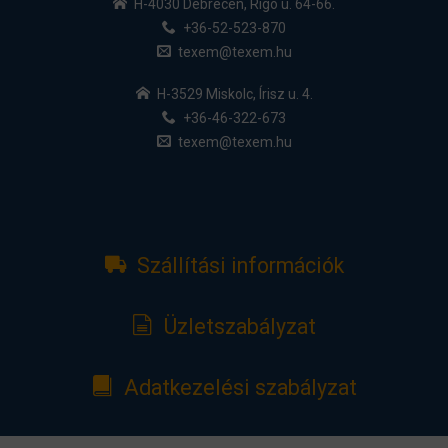
H-4030 Debrecen, Rigó u. 64-66.
+36-52-523-870
texem@texem.hu
H-3529 Miskolc, Írisz u. 4.
+36-46-322-673
texem@texem.hu
Szállítási információk
Üzletszabályzat
Adatkezelési szabályzat