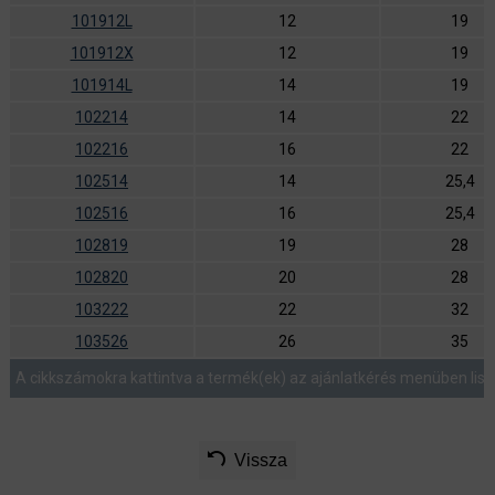
101912L
12
19
101912X
12
19
101914L
14
19
102214
14
22
102216
16
22
102514
14
25,4
102516
16
25,4
102819
19
28
102820
20
28
103222
22
32
103526
26
35
A cikkszámokra kattintva a termék(ek) az ajánlatkérés menüben list
Vissza