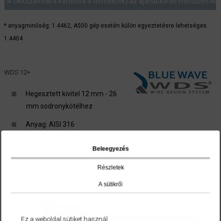
A cikkszámokra kattintva a termék(ek) az ajánlatkérés menüben list
* anyagminőség: 1.4462, A500 gép esetén külön egyeztetésre lehetséges
1.4404
WDS 12+
Hegesztett kivitel 12 mm - 26
mm sodronykötélhez
Anyag: AISI 316
Prémium minőség elsősorban tartószerkezeti
Beleegyezés
alkalmazásokhoz
Részletek
A sütikről
Ez a weboldal sütiket használ