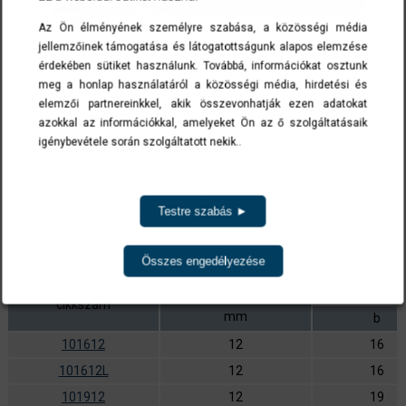
Az Ön élményének személyre szabása, a közösségi média
jellemzőinek támogatása és látogatottságunk alapos elemzése
érdekében sütiket használunk. Továbbá, információkat osztunk
meg a honlap használatáról a közösségi média, hirdetési és
elemzői partnereinkkel, akik összevonhatják ezen adatokat
azokkal az információkkal, amelyeket Ön az ő szolgáltatásaik
igénybevétele során szolgáltatott nekik..
Testre szabás ►
Összes engedélyezése
kötél Ø
cikkszám
mm
b
101612
12
16
101612L
12
16
101912
12
19