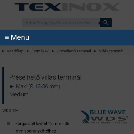
≡ Menü
► Kezdőlap
► Termékek
► Préselhető terminál
► Villás terminál
Préselhető villás terminál
► Maxi (Ø 12-36 mm)
Medium
WDS 12+
Forgácsolt kivitel 12 mm - 36
mm sodronykötélhez