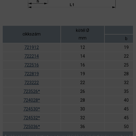
kötél Ø
cikkszám
mm
b
721912
12
19
722214
14
22
722516
16
25
722819
19
28
723222
22
32
723526*
26
35
724028*
28
40
724530*
30
45
724532*
32
45
725036*
36
50