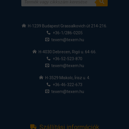
H-1239 Budapest Grassalkovich út 214-216.
+36-1/286-0205
texem@texem.hu
H-4030 Debrecen, Rigó u. 64-66.
+36-52-523-870
texem@texem.hu
H-3529 Miskolc, Írisz u. 4.
+36-46-322-673
texem@texem.hu
Szállítási információk