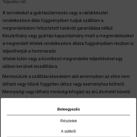
Teljesítési idő:
A termékeket a gyártásütemezés vagy a raktárkészlet
rendelkezésre állás függvényében tudjuk szállítani a
megrendelésben feltüntetett határidő garantálása nélkül.
Készlethiány vagy gyártási kapacitáshiány miatt a megrendeléseket
a megrendelt tételek rendelkezésre állása függvényében részben is
teljesíthetjük a fennmaradó
tételek külön vagy a következő megrendelés teljesítésével egy
időben kerülnek leszállításra.
Mentesülünk a szállítási késedelem alól amennyiben az előre nem
látható vagy tőlünk független okhoz vagy eseményhez köthető.
Mennyiségi vagy látható minőségi kifogást az árú átvételét követő
nyolc napon belül fogadunk el.
Beleegyezés
Csomagolás
Részletek
A csomagolási mód a termék jellegének vagy a szállítás módjának
A sütikről
megfelelően történik.