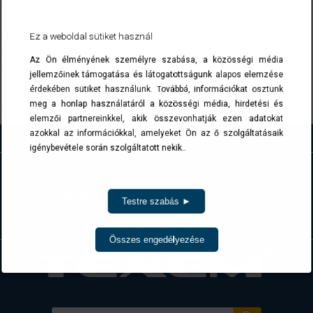
Az általános szállítási mód illetve a termék jellemzőjének megfelelő
csomagolásért ide értve a csomagoló anyagok árát is külön díjat
Ez a weboldal sütiket használ
nem számolunk fel.
Az Ön élményének személyre szabása, a közösségi média
Speciális csomagolási igény esetén az
jellemzőinek támogatása és látogatottságunk alapos elemzése
ajánlatkérésben/megrendelésben kérjük ezt jelezni és az esetleges
érdekében sütiket használunk. Továbbá, információkat osztunk
csomagolási felárral kapcsolatban egyeztetni szíveskedjenek.
meg a honlap használatáról a közösségi média, hirdetési és
elemzői partnereinkkel, akik összevonhatják ezen adatokat
azokkal az információkkal, amelyeket Ön az ő szolgáltatásaik
igénybevétele során szolgáltatott nekik..
Termékek
Kivitelezés
Technikai támogatás
Kapcsolat
Testre szabás ►
Ajánlatkérés
Összes engedélyezése