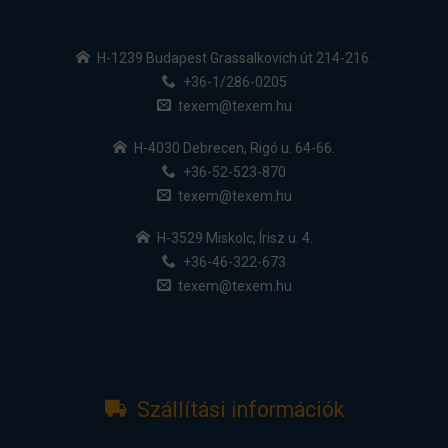
H-1239 Budapest Grassalkovich út 214-216.
+36-1/286-0205
texem@texem.hu
H-4030 Debrecen, Rigó u. 64-66.
+36-52-523-870
texem@texem.hu
H-3529 Miskolc, Írisz u. 4.
+36-46-322-673
texem@texem.hu
Szállítási információk