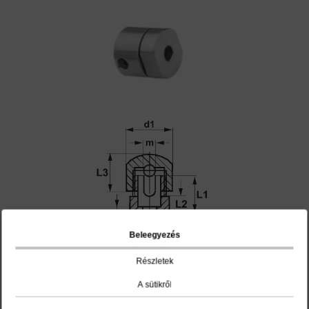
Beleegyezés
Részletek
cikkszám
A sütikről
d2
d1