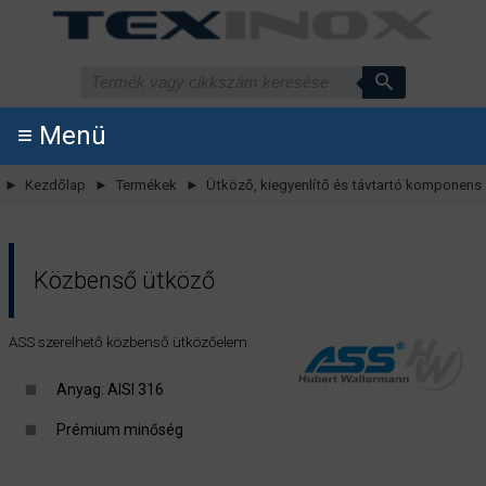
≡ Menü
► Kezdőlap
► Termékek
► Ütköző, kiegyenlítő és távtartó komponens
Közbenső ütköző
ASS szerelhető közbenső ütközőelem
Anyag: AISI 316
Prémium minőség