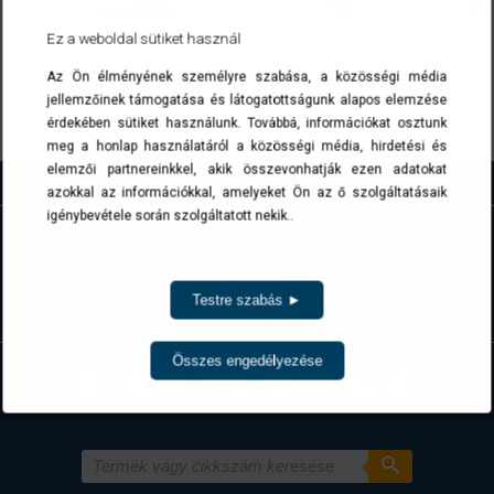
332010005
6,5
22
Ez a weboldal sütiket használ
A cikkszámokra kattintva a termék(ek) az ajánlatkérés menüben list
Az Ön élményének személyre szabása, a közösségi média
jellemzőinek támogatása és látogatottságunk alapos elemzése
Vissza
érdekében sütiket használunk. Továbbá, információkat osztunk
meg a honlap használatáról a közösségi média, hirdetési és
elemzői partnereinkkel, akik összevonhatják ezen adatokat
azokkal az információkkal, amelyeket Ön az ő szolgáltatásaik
igénybevétele során szolgáltatott nekik..
Termékek
Kivitelezés
Technikai támogatás
Kapcsolat
Testre szabás ►
Ajánlatkérés
Összes engedélyezése