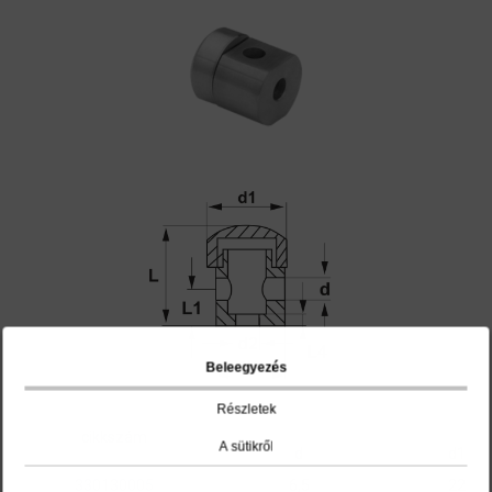
Beleegyezés
Részletek
cikkszám
A sütikről
d
d1
330130005
6,5
22