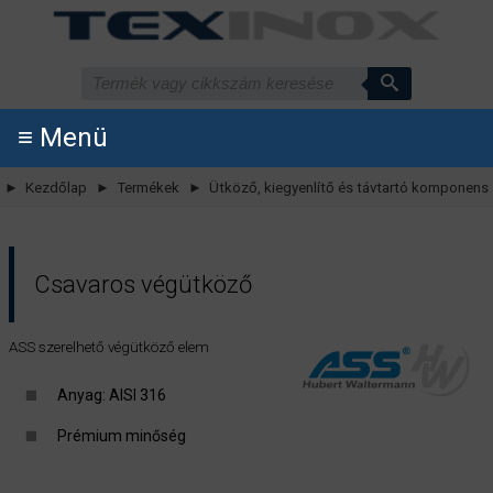
≡ Menü
► Kezdőlap
► Termékek
► Ütköző, kiegyenlítő és távtartó komponens
Csavaros végütköző
ASS szerelhető végütköző elem
Anyag: AISI 316
Prémium minőség