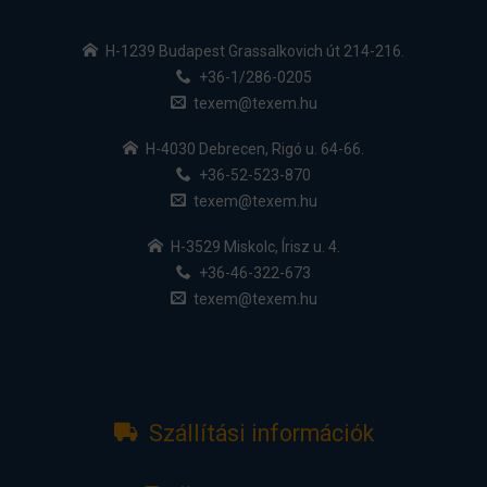
H-1239 Budapest Grassalkovich út 214-216.
+36-1/286-0205
texem@texem.hu
H-4030 Debrecen, Rigó u. 64-66.
+36-52-523-870
texem@texem.hu
H-3529 Miskolc, Írisz u. 4.
+36-46-322-673
texem@texem.hu
Szállítási információk