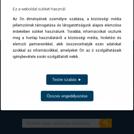
A cikkszámokra kattintva a termék(ek) az ajánlatkérés menüben list
Ez a weboldal sütiket használ
Az Ön élményének személyre szabása, a közösségi média
jellemzőinek támogatása és látogatottságunk alapos elemzése
Vissza
érdekében sütiket használunk. Továbbá, információkat osztunk
meg a honlap használatáról a közösségi média, hirdetési és
elemzői partnereinkkel, akik összevonhatják ezen adatokat
azokkal az információkkal, amelyeket Ön az ő szolgáltatásaik
igénybevétele során szolgáltatott nekik..
Termékek
Kivitelezés
Technikai támogatás
Kapcsolat
Testre szabás ►
Ajánlatkérés
Összes engedélyezése