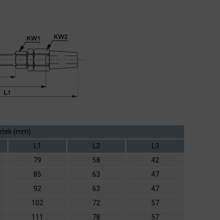
etek (mm)
L1
L2
L3
79
58
42
85
63
47
92
63
47
102
72
57
111
78
57