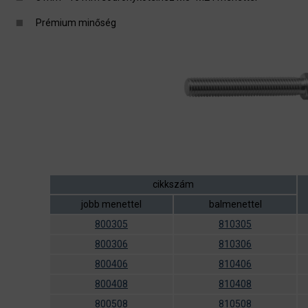
Prémium minőség
cikkszám
jobb menettel
balmenettel
800305
810305
800306
810306
800406
810406
800408
810408
800508
810508