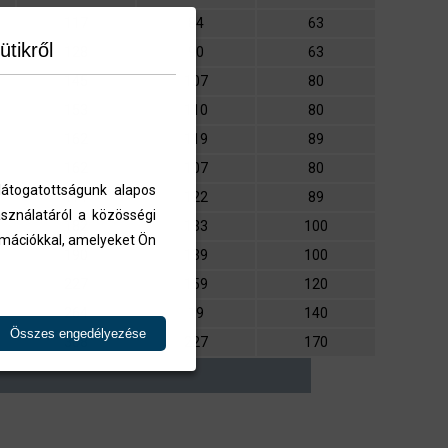
117
84
63
ütikről
128
90
63
145
107
80
153
110
80
162
119
89
162
107
80
átogatottságunk alapos
171
122
89
sználatáról a közösségi
182
133
100
ormációkkal, amelyeket Ön
190
139
100
227
159
120
264
19
140
Összes engedélyezése
308
227
170