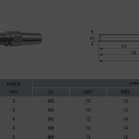
mér
kötél Ø
mm
d1
KW1
KW2
3
M5
10
12
3
M6
10
12
4
M6
12
14
4
M8
12
14
5
M8
13
16