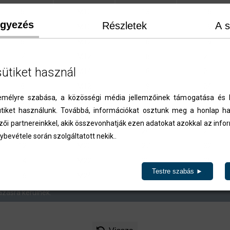
5
M10
13
16
egyezés
Részletek
A s
6
M10
16
19
6
M12
16
19
7
M12
18
21
sütiket használ
7
M14
18
21
8
M12
19
24
élyre szabása, a közösségi média jellemzőinek támogatása és l
8
M14
19
24
iket használunk. Továbbá, információkat osztunk meg a honlap ha
8
M16
19
24
zői partnereinkkel, akik összevonhatják ezen adatokat azokkal az inf
10
M16
24
27
ybevétele során szolgáltatott nekik..
12
M20
27
32
14
M22
30
36
Testre szabás ►
16
M24
32
41
ázásra kerülnek.