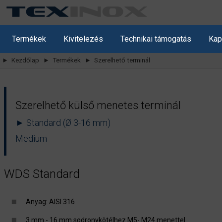
Termékek
Kivitelezés
Technikai támogatás
Kap
► Kezdőlap
► Termékek
► Szerelhető terminál
Szerelhető külső menetes terminál
► Standard (Ø 3-16 mm)
Medium
WDS Standard
Anyag: AISI 316
3 mm - 16 mm sodronykötélhez M5- M24 menettel