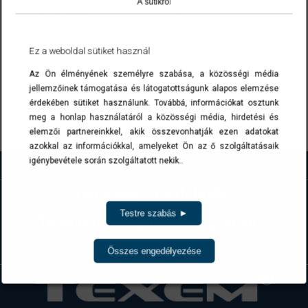
A sütikről
351210002
2
2
351210003
3
3
Ez a weboldal sütiket használ
351210004
4
4
Az Ön élményének személyre szabása, a közösségi média
A cikkszámokra kattintva a termék(ek) az ajánlatkérés menüben list
jellemzőinek támogatása és látogatottságunk alapos elemzése
érdekében sütiket használunk. Továbbá, információkat osztunk
meg a honlap használatáról a közösségi média, hirdetési és
Vissza
elemzői partnereinkkel, akik összevonhatják ezen adatokat
azokkal az információkkal, amelyeket Ön az ő szolgáltatásaik
igénybevétele során szolgáltatott nekik..
Termékek
Kivitelezés
Testre szabás ►
Technikai támogatás
Kapcsolat
Ajánlatkérés
Összes engedélyezése