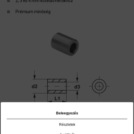
2, 3 és 4 mm kötélátmérőkhöz
Prémium minőség
Beleegyezés
névleges
kötél
Részletek
cikkszám
méret
mm