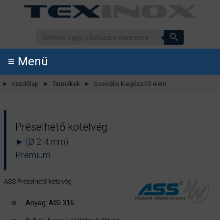
≡ Menü
► Kezdőlap
► Termékek
► Speciális kiegészítő elem
Préselhető kötélvég
► (Ø 2-4 mm)
Premium
ASS Préselhető kötélvég
Anyag: AISI 316