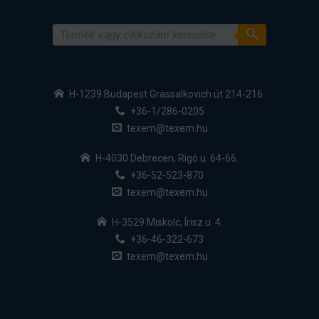
H-1239 Budapest Grassalkovich út 214-216.
+36-1/286-0205
texem@texem.hu
H-4030 Debrecen, Rigó u. 64-66.
+36-52-523-870
texem@texem.hu
H-3529 Miskolc, Írisz u. 4.
+36-46-322-673
texem@texem.hu