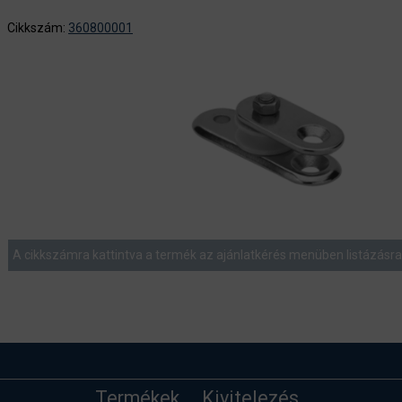
Cikkszám:
360800001
A cikkszámra kattintva a termék az ajánlatkérés menüben listázásra 
Termékek
Kivitelezés