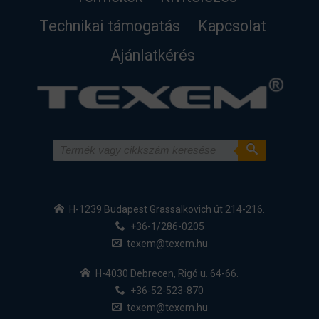
Technikai támogatás
Kapcsolat
Ajánlatkérés
H-1239 Budapest Grassalkovich út 214-216.
+36-1/286-0205
texem@texem.hu
H-4030 Debrecen, Rigó u. 64-66.
+36-52-523-870
texem@texem.hu