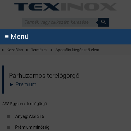
≡ Menü
► Kezdőlap
► Termékek
► Speciális kiegészítő elem
Párhuzamos terelőgörgő
► Premium
ASS Egysoros terelőgörgő
Anyag: AISI 316
Prémium minőség