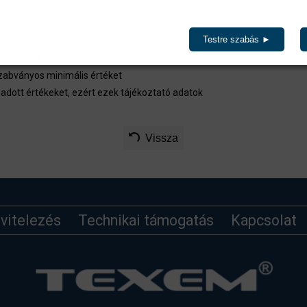
tintva a termék(ek) az ajánlatkérés menüben listázásra kerülnek.
Testre szabás ►
hetségesek
zabványos minimális értéket
adott értékeket, ezért ezek tájékoztató adatok
Vissza
ivitelezés
Technikai támogatás
Kapcsolat