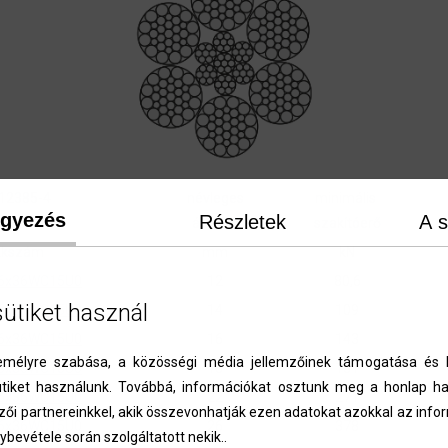
12385-4
névleges
minimális
egyezés
Részletek
A s
N 3064
átmérő
szakítóerő
kkszám
mm
kN
6x36WC15U0
12
80,6
sütiket használ
6x36WC15U0
14
109
6x36WC15U0
16
143
élyre szabása, a közösségi média jellemzőinek támogatása és l
6x36WC15U0
18
181
iket használunk. Továbbá, információkat osztunk meg a honlap ha
6x36WC15U0
22
271
zői partnereinkkel, akik összevonhatják ezen adatokat azokkal az inf
6x36WC15U0
26
378
ybevétele során szolgáltatott nekik..