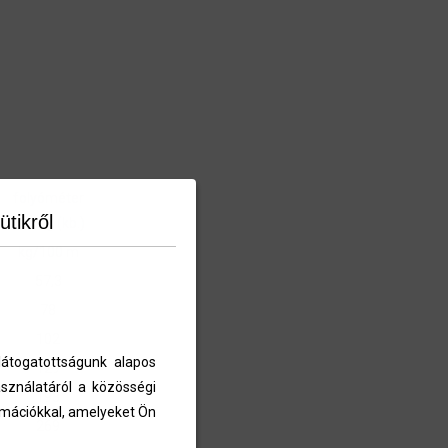
folyóméter
ütikről
tömeg (kb.)
kg/100 m
57,3
78
102
átogatottságunk alapos
129
sználatáról a közösségi
193
ormációkkal, amelyeket Ön
269