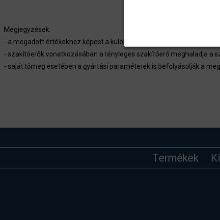
A cikkszámokra kat
Megjegyzések:
- a megadott értékekhez képest a különböző gyártóknál eltérések le
- szakítóerők vonatkozásában a tényleges szakítóerő meghaladja a s
- saját tömeg esetében a gyártási paraméterek is befolyásolják a meg
Termékek
K