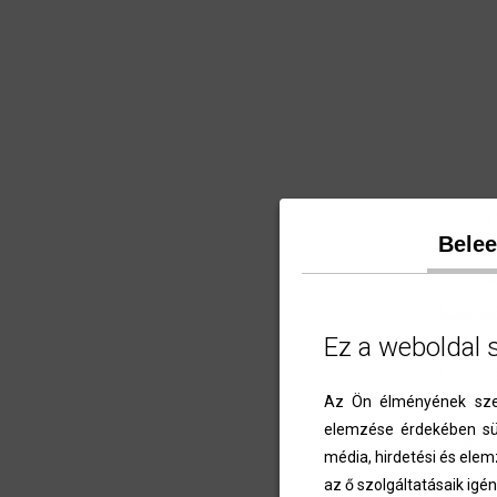
EN 
Bele
DI
ci
120Rws
Ez a weboldal 
140Rws
160Rws
Az Ön élményének szem
180Rws
elemzése érdekében süt
220Rws
média, hirdetési és elem
260Rws
az ő szolgáltatásaik igén