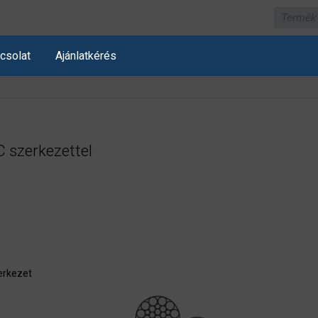
csolat
Ajánlatkérés
 szerkezettel
zerkezet