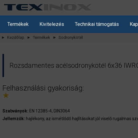
Termékek
Kivitelezés
Technikai támogatás
Kap
► Kezdőlap
► Termékek
► Sodronykötél
Rozsdamentes acélsodronykötél 6x36 IWRC
Felhasználási gyakoriság:
S
zabványok:
EN 12385-4, DIN3064
Jellemzők:
hajlékony, az ismétlődő hajlításokat jól viselő rugalmas s