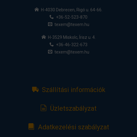
H-4030 Debrecen, Rigó u. 64-66.
+36-52-523-870
texem@texem.hu
H-3529 Miskolc, Írisz u. 4.
+36-46-322-673
texem@texem.hu
Szállítási információk
Üzletszabályzat
Adatkezelési szabályzat