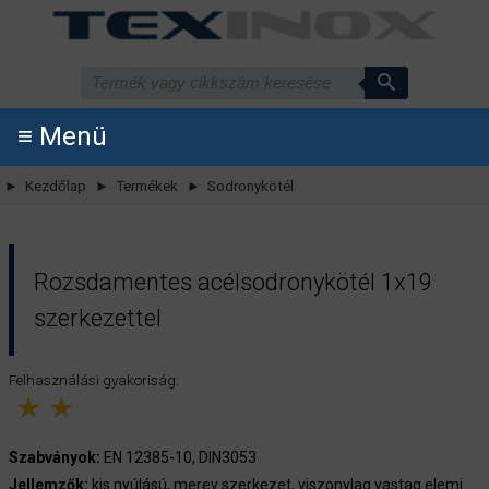
≡ Menü
► Kezdőlap
► Termékek
► Sodronykötél
Rozsdamentes acélsodronykötél 1x19
szerkezettel
Felhasználási gyakoriság:
S
zabványok:
EN 12385-10, DIN3053
Jellemzők:
kis nyúlású, merev szerkezet, viszonylag vastag elemi