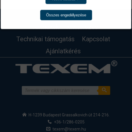
Összes engedélyezése
Termékek
Kivitelezés
Technikai támogatás
Kapcsolat
Ajánlatkérés
H-1239 Budapest Grassalkovich út 214-216.
+36-1/286-0205
texem@texem.hu