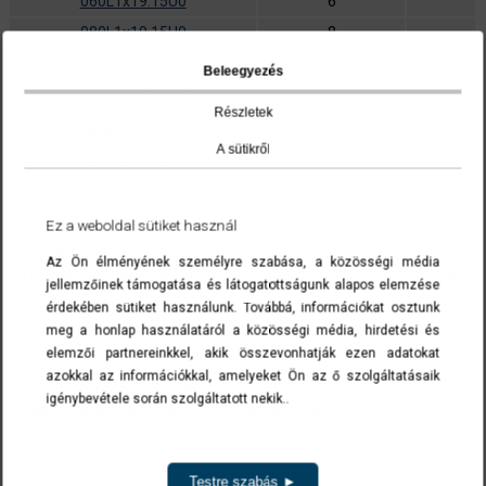
060L1x19.15U0
6
2
080L1x19.15U0
8
5
100L1x19.15U0
10
8
Beleegyezés
120L1x19.15U0
12
Részletek
140L1x19.15U0
14
A sütikről
160L1x19.15U0
16
A cikkszámokra kattintva a termék(ek) az ajánlatkérés menüben list
Ez a weboldal sütiket használ
Megjegyzések:
Az Ön élményének személyre szabása, a közösségi média
- a megadott értékekhez képest a különböző gyártóknál eltérések
jellemzőinek támogatása és látogatottságunk alapos elemzése
lehetségesek
érdekében sütiket használunk. Továbbá, információkat osztunk
- szakítóerők vonatkozásában a tényleges szakítóerő meghaladja a
meg a honlap használatáról a közösségi média, hirdetési és
elemzői partnereinkkel, akik összevonhatják ezen adatokat
szabványos minimális értéket
azokkal az információkkal, amelyeket Ön az ő szolgáltatásaik
- saját tömeg esetében a gyártási paraméterek is befolyásolják a
igénybevétele során szolgáltatott nekik..
megadott értékeket, ezért ezek tájékoztató adatok
Vissza
Testre szabás ►