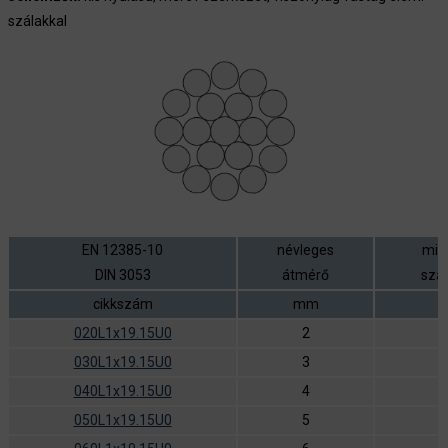
szálakkal
EN 12385-10
névleges
min
DIN 3053
átmérő
szak
cikkszám
mm
020L1x19.15U0
2
030L1x19.15U0
3
040L1x19.15U0
4
1
050L1x19.15U0
5
2