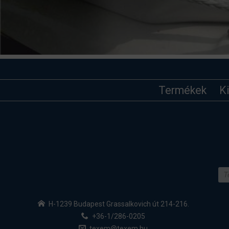
Termékek
K
H-1239 Budapest Grassalkovich út 214-216.
+36-1/286-0205
texem@texem.hu