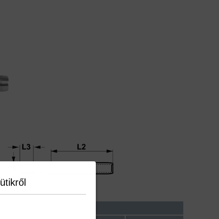
ütikről
)