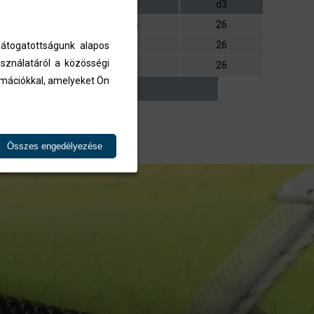
L3
d2
d3
10
6,35
26
11
7,5
26
átogatottságunk alapos
sználatáról a közösségi
11
9,0
26
ormációkkal, amelyeket Ön
Összes engedélyezése