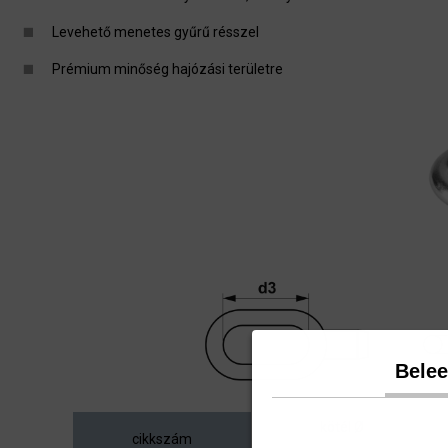
Levehető menetes gyűrű résszel
Prémium minőség hajózási területre
Bele
kötél Ø
cikkszám