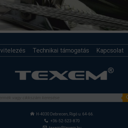
ivitelezés
Technikai támogatás
Kapcsolat
H-4030 Debrecen, Rigó u. 64-66.
+36-52-523-870
texem@texem.hu