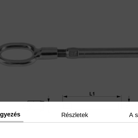
egyezés
Részletek
A s
méretek (mm