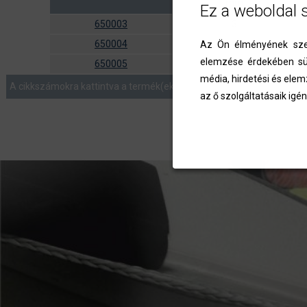
mm
Ez a weboldal 
650003
3
650004
4
Az Ön élményének szem
elemzése érdekében süt
650005
5
média, hirdetési és elem
A cikkszámokra kattintva a termék(ek) az ajánlatkérés menüben list
az ő szolgáltatásaik igén