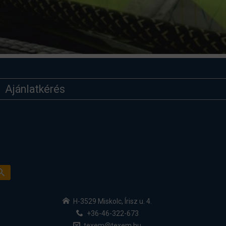
Ajánlatkérés
H-3529 Miskolc, Írisz u. 4.
+36-46-322-673
texem@texem.hu