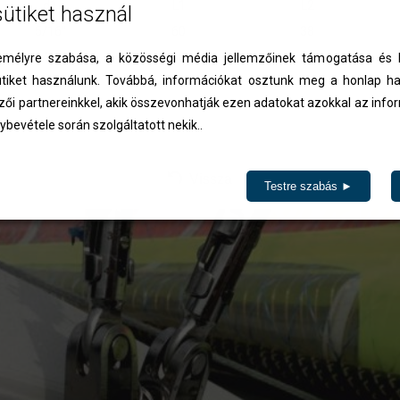
d1
L1
L2
sütiket használ
5/16"
60
38
5/16"
68
45
élyre szabása, a közösségi média jellemzőinek támogatása és l
iket használunk. Továbbá, információkat osztunk meg a honlap ha
5/16"
76
51
zői partnereinkkel, akik összevonhatják ezen adatokat azokkal az inf
ázásra kerülnek.
ybevétele során szolgáltatott nekik..
Vissza
Testre szabás ►