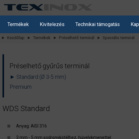
Termékek
Kivitelezés
Technikai támogatás
Kap
► Kezdőlap
► Termékek
► Préselhető terminál
► Speciális terminál
Préselhető gyűrűs terminál
► Standard (Ø 3-5 mm)
Premium
WDS Standard
Anyag: AISI 316
3 mm - 5 mm sodronykötélhez, hüvelykmenettel