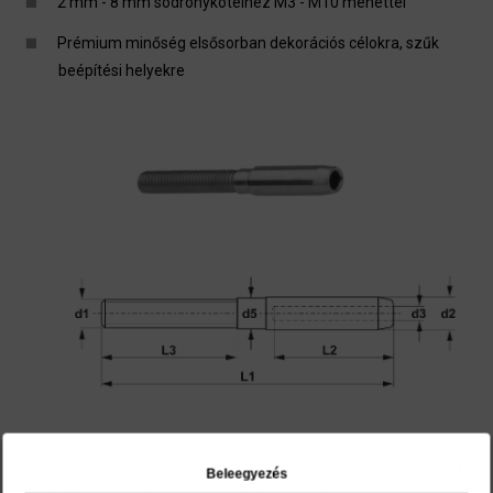
2 mm - 8 mm sodronykötélhez M3 - M10 menettel
Prémium minőség elsősorban dekorációs célokra, szűk
beépítési helyekre
cikkszám
kötél Ø
Beleegyezés