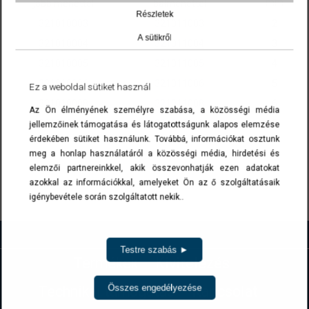
mm
jobb menettel
balmenettel
Részletek
321010003
321011003
2
A sütikről
321010004
321011004
3
321010005
321011005
4
321010006
321011006
5
Ez a weboldal sütiket használ
321010008
321011008
6
Az Ön élményének személyre szabása, a közösségi média
321010010
321011010
8
jellemzőinek támogatása és látogatottságunk alapos elemzése
érdekében sütiket használunk. Továbbá, információkat osztunk
A cikkszámokra kattintva a termék(ek) az ajánlatkérés menüben list
meg a honlap használatáról a közösségi média, hirdetési és
elemzői partnereinkkel, akik összevonhatják ezen adatokat
azokkal az információkkal, amelyeket Ön az ő szolgáltatásaik
Vissza
igénybevétele során szolgáltatott nekik..
Testre szabás ►
Termékek
Kivitelezés
Összes engedélyezése
Technikai támogatás
Kapcsolat