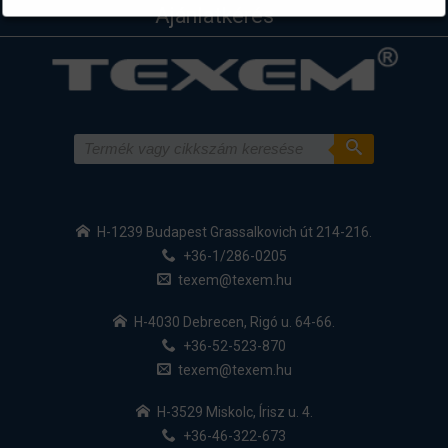
Ajánlatkérés
H-1239 Budapest Grassalkovich út 214-216.
+36-1/286-0205
texem@texem.hu
H-4030 Debrecen, Rigó u. 64-66.
+36-52-523-870
texem@texem.hu
H-3529 Miskolc, Írisz u. 4.
+36-46-322-673