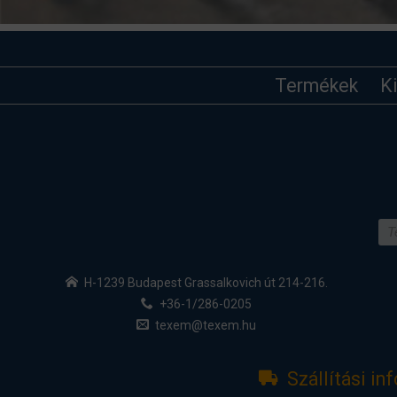
Termékek
K
H-1239 Budapest Grassalkovich út 214-216.
+36-1/286-0205
texem@texem.hu
Szállítási in