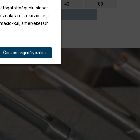
,8
130
40
80
átogatottságunk alapos
sználatáról a közösségi
ormációkkal, amelyeket Ön
Összes engedélyezése