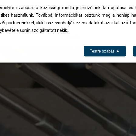
8
M10
12,5
8,5
10
élyre szabása, a közösségi média jellemzőinek támogatása és l
ázásra kerülnek.
iket használunk. Továbbá, információkat osztunk meg a honlap ha
zői partnereinkkel, akik összevonhatják ezen adatokat azokkal az inf
ybevétele során szolgáltatott nekik..
Vissza
Testre szabás ►