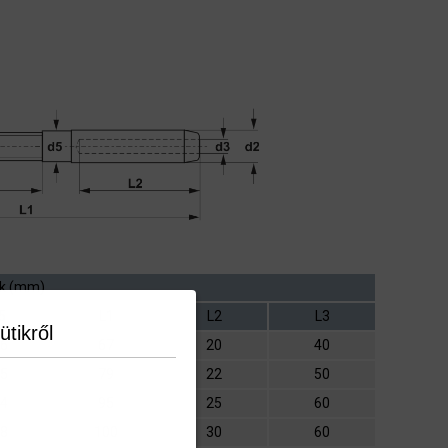
k (mm)
5
L1
L2
L3
ütikről
,6
67
20
40
,5
79
22
50
,4
95
25
60
,8
100
30
60