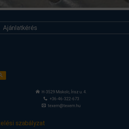
Ajánlatkérés
H-3529 Miskolc, Írisz u. 4.
+36-46-322-673
texem@texem.hu
elési szabályzat