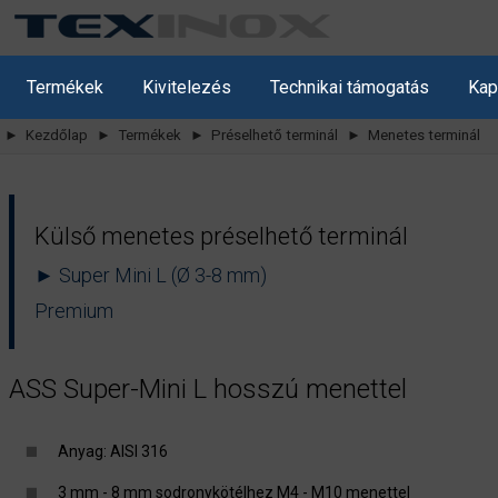
Termékek
Kivitelezés
Technikai támogatás
Kap
► Kezdőlap
► Termékek
► Préselhető terminál
► Menetes terminál
Külső menetes préselhető terminál
► Super Mini L (Ø 3-8 mm)
Premium
ASS Super-Mini L hosszú menettel
Anyag: AISI 316
3 mm - 8 mm sodronykötélhez M4 - M10 menettel