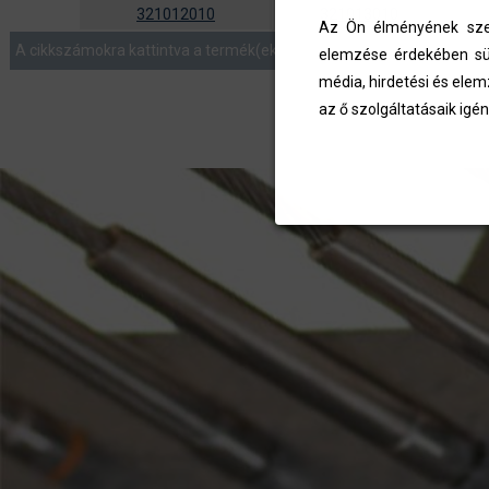
321012010
321013010
Az Ön élményének szem
A cikkszámokra kattintva a termék(ek) az ajánlatkérés menüben list
elemzése érdekében süt
média, hirdetési és elem
az ő szolgáltatásaik igén