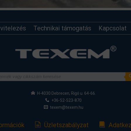
ivitelezés
Technikai támogatás
Kapcsolat
H-4030 Debrecen, Rigó u. 64-66.
+36-52-523-870
texem@texem.hu
formációk
Üzletszabályzat
Adatkez