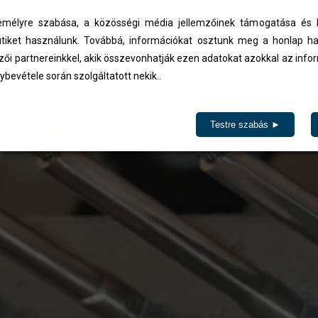
10
M16
17,8
10,5
1
élyre szabása, a közösségi média jellemzőinek támogatása és l
iket használunk. Továbbá, információkat osztunk meg a honlap ha
ázásra kerülnek.
zői partnereinkkel, akik összevonhatják ezen adatokat azokkal az inf
ybevétele során szolgáltatott nekik..
Vissza
Testre szabás ►