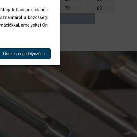
5,5
142
70
60
átogatottságunk alapos
sználatáról a közösségi
ormációkkal, amelyeket Ön
Összes engedélyezése