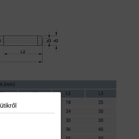
ek (mm)
d5
L1
L2
L3
5,5
48
18
25
ütikről
6,4
59
24
30
7,8
68
30
30
0,8
84
36
40
14
115
55
50