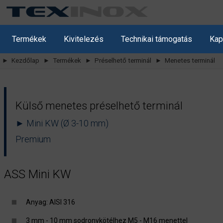
Termékek
Kivitelezés
Technikai támogatás
Kap
► Kezdőlap
► Termékek
► Préselhető terminál
► Menetes terminál
Külső menetes préselhető terminál
► Mini KW (Ø 3-10 mm)
Premium
ASS Mini KW
Anyag: AISI 316
3 mm - 10 mm sodronykötélhez M5 - M16 menettel