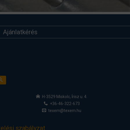
Ajánlatkérés
H-3529 Miskolc, Írisz u. 4.
+36-46-322-673
texem@texem.hu
elési szabályzat