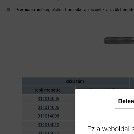
Prémium minőség elsősorban dekorációs célokra, szűk beépíté
cikkszám
jobb menettel
balmenettel
311014005
311015005
Bele
311014006
311015006
311014008
311015008
311014010
311015010
Ez a weboldal 
311014012
311015012