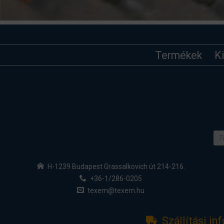
Termékek
K
H-1239 Budapest Grassalkovich út 214-216.
+36-1/286-0205
texem@texem.hu
Szállítási in