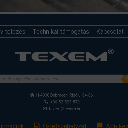
ivitelezés
Technikai támogatás
Kapcsolat
H-4030 Debrecen, Rigó u. 64-66.
+36-52-523-870
texem@texem.hu
formációk
Üzletszabályzat
Adatkez