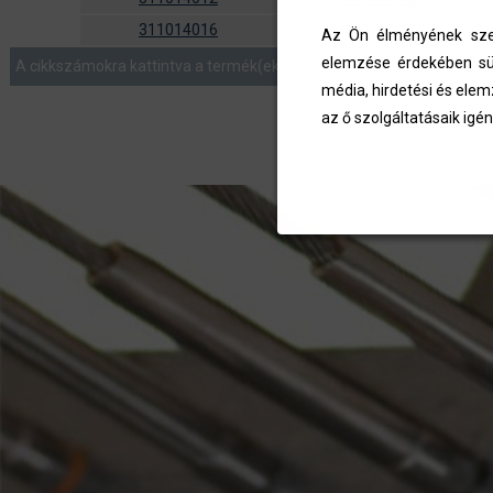
311014016
311015016
Az Ön élményének szem
elemzése érdekében süt
A cikkszámokra kattintva a termék(ek) az ajánlatkérés menüben list
média, hirdetési és elem
az ő szolgáltatásaik igén