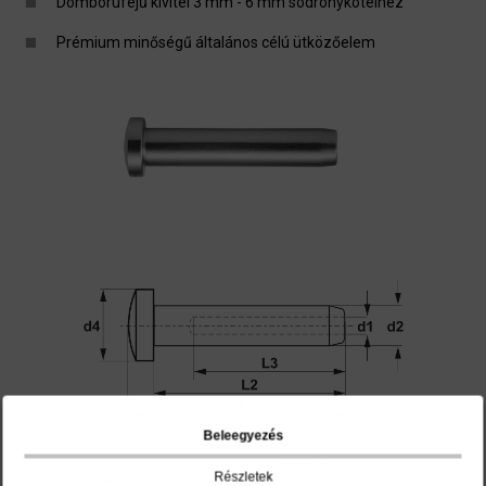
Domborúfejű kivitel 3 mm - 6 mm sodronykötélhez
Prémium minőségű általános célú ütközőelem
Beleegyezés
kötél Ø
cikkszám
Részletek