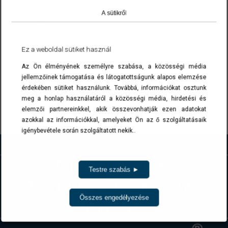
mm
d1
A sütikről
A100003
3
3,
A100004
4
4,
A100005
5
5,
Ez a weboldal sütiket használ
A100006
6
6,
Az Ön élményének személyre szabása, a közösségi média
jellemzőinek támogatása és látogatottságunk alapos elemzése
A cikkszámokra kattintva a termék(ek) az ajánlatkérés menüben list
érdekében sütiket használunk. Továbbá, információkat osztunk
meg a honlap használatáról a közösségi média, hirdetési és
elemzői partnereinkkel, akik összevonhatják ezen adatokat
Vissza
azokkal az információkkal, amelyeket Ön az ő szolgáltatásaik
igénybevétele során szolgáltatott nekik..
Termékek
Kivitelezés
Testre szabás ►
Technikai támogatás
Kapcsolat
Összes engedélyezése
Ajánlatkérés