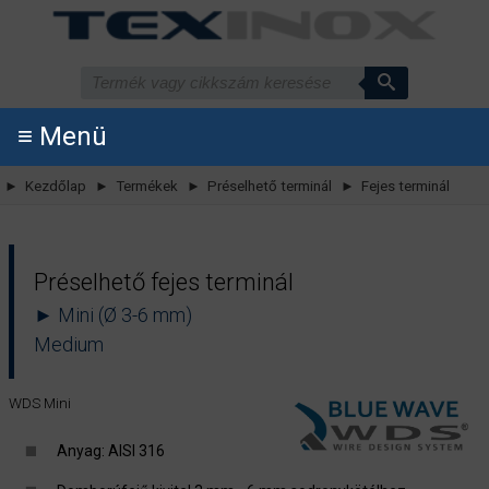
≡ Menü
► Kezdőlap
► Termékek
► Préselhető terminál
► Fejes terminál
Préselhető fejes terminál
► Mini (Ø 3-6 mm)
Medium
WDS Mini
Anyag: AISI 316