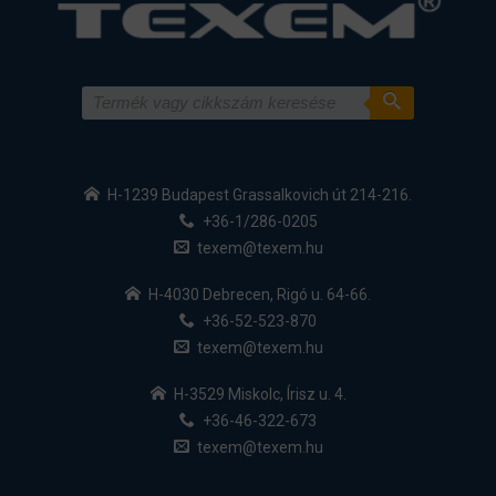
H-1239 Budapest Grassalkovich út 214-216.
+36-1/286-0205
texem@texem.hu
H-4030 Debrecen, Rigó u. 64-66.
+36-52-523-870
texem@texem.hu
H-3529 Miskolc, Írisz u. 4.
+36-46-322-673
texem@texem.hu