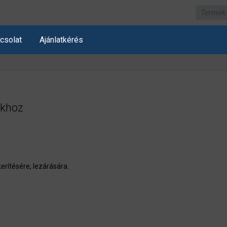
csolat
Ajánlatkérés
okhoz
erítésére, lezárására.