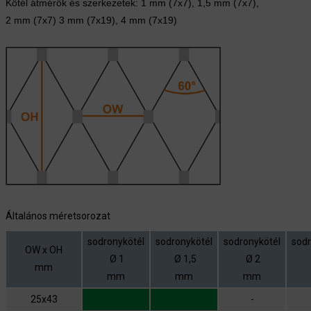
Kötél átmérők és szerkezetek: 1 mm (7x7), 1,5 mm (7x7),
2 mm (7x7) 3
mm (7x19), 4 mm (7x19)
Általános méretsorozat
sodronykötél
sodronykötél
sodronykötél
sodr
OW x OH
Ø 1
Ø 1,5
Ø 2
mm
mm
mm
mm
25x43
-