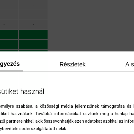
-
-
-
-
-
-
egyezés
Részletek
A s
sütiket használ
élyre szabása, a közösségi média jellemzőinek támogatása és l
iket használunk. Továbbá, információkat osztunk meg a honlap ha
zői partnereinkkel, akik összevonhatják ezen adatokat azokkal az inf
4,8 kN
-
ybevétele során szolgáltatott nekik..