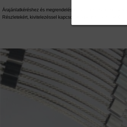
Árajánlatkéréshez és megrendeléshez minden esetben a kötél
Részletekért, kivitelezéssel kapcsolatban keressen minket!