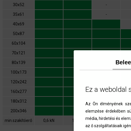
30x52
-
35x61
-
40x69
50x87
60x104
70x121
Bele
80x139
100x173
120x242
Ez a weboldal 
160x277
180x312
Az Ön élményének szem
200x346
elemzése érdekében süt
média, hirdetési és elem
min.szakítóerő
0,6 kN
1,3 kN
2,3 kN
az ő szolgáltatásaik igén