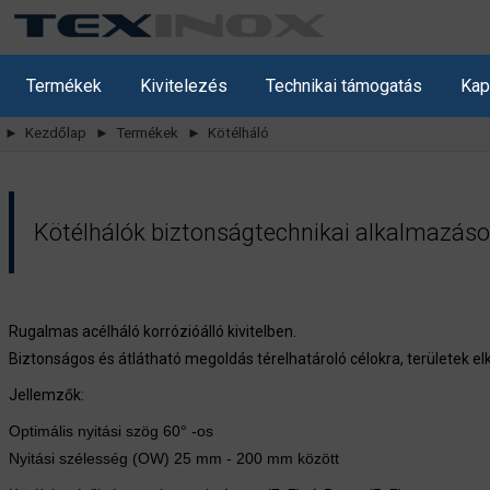
Termékek
Kivitelezés
Technikai támogatás
Kap
► Kezdőlap
► Termékek
► Kötélháló
Kötélhálók biztonságtechnikai alkalmazás
Rugalmas acélháló korrózióálló kivitelben.
Biztonságos és átlátható megoldás térelhatároló célokra, területek elk
Jellemzők:
Optimális nyitási szög 60° -os
Nyitási szélesség (OW) 25 mm - 200 mm között