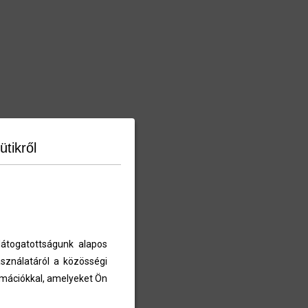
ütikről
átogatottságunk alapos
sználatáról a közösségi
ormációkkal, amelyeket Ön