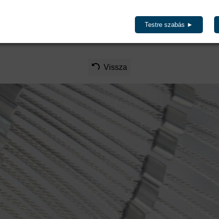
háló parmétereinek pontosítása szükséges.
Testre szabás ►
Vissza