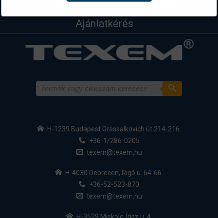
Technikai támogatás
Kapcsolat
Ajánlatkérés
H-1239 Budapest Grassalkovich út 214-216.
+36-1/286-0205
texem@texem.hu
H-4030 Debrecen, Rigó u. 64-66.
+36-52-523-870
texem@texem.hu
H-3529 Miskolc, Írisz u. 4.