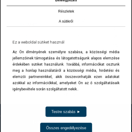
Beleegyezés
Részletek
kötél Ø
A sütikről
cikkszám
mm
d1
311211005
3
M5
Ez a weboldal sütiket használ
311211006
4
M6
Az Ön élményének személyre szabása, a közösségi média
311211008
5
M8
jellemzőinek támogatása és látogatottságunk alapos elemzése
311211010
6
M10
érdekében sütiket használunk. Továbbá, információkat osztunk
meg a honlap használatáról a közösségi média, hirdetési és
A cikkszámokra kattintva a termék(ek) az ajánlatkérés menüben list
elemzői partnereinkkel, akik összevonhatják ezen adatokat
azokkal az információkkal, amelyeket Ön az ő szolgáltatásaik
igénybevétele során szolgáltatott nekik..
Vissza
Testre szabás ►
Termékek
Kivitelezés
Összes engedélyezése