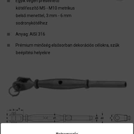
Egyik végén préselhető
kötélfeszítő M5 - M10 metrikus
belső menettel, 3 mm - 6 mm
sodronykötélhez
Anyag: AISI 316
Prémium minőség elsősorban dekorációs célokra, szűk
beépítési helyekre