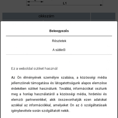
cikkszám
jobb menettel
balmenettel
d1
Beleegyezés
021205B
031205B
M5
021206B
031206B
M6
Részletek
021206XB
031206XB
M6
A sütikről
021208B
031208B
M8
021208XB
031208XB
M8
Ez a weboldal sütiket használ
021210B
031210B
M10
021210XB
031210XB
M10
Az Ön élményének személyre szabása, a közösségi média
jellemzőinek támogatása és látogatottságunk alapos elemzése
021212B
031212B
M12
érdekében sütiket használunk. Továbbá, információkat osztunk
021212XB
031212XB
M12
meg a honlap használatáról a közösségi média, hirdetési és
elemzői partnereinkkel, akik összevonhatják ezen adatokat
021214B
031214B
M14
azokkal az információkkal, amelyeket Ön az ő szolgáltatásaik
021216B
031216B
M16
igénybevétele során szolgáltatott nekik..
021220B
031220B
M20