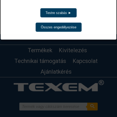
A cikkszámokra kattintva a termék(ek) az ajánlatkérés menüben list
Testre szabás ►
Vissza
Összes engedélyezése
Termékek
Kivitelezés
Technikai támogatás
Kapcsolat
Ajánlatkérés