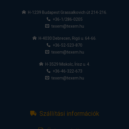
H-1239 Budapest Grassalkovich út 214-216.
+36-1/286-0205
texem@texem.hu
H-4030 Debrecen, Rigó u. 64-66.
+36-52-523-870
texem@texem.hu
H-3529 Miskolc, Írisz u. 4.
+36-46-322-673
texem@texem.hu
Szállítási információk