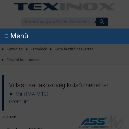
≡ Menü
► Kezdőlap
► Termékek
► Kötélfeszítő csavarzat
► Feszítő komponens
Villás csatlakozóvég külső menettel
► Mini (M4-M10)
Premium
ASS Mini