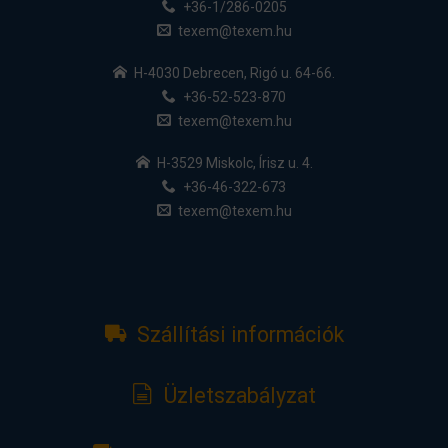
+36-1/286-0205
texem@texem.hu
H-4030 Debrecen, Rigó u. 64-66.
+36-52-523-870
texem@texem.hu
H-3529 Miskolc, Írisz u. 4.
+36-46-322-673
texem@texem.hu
Szállítási információk
Üzletszabályzat