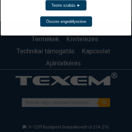
Testre szabás ►
Vissza
Összes engedélyezése
Termékek
Kivitelezés
Technikai támogatás
Kapcsolat
Ajánlatkérés
H-1239 Budapest Grassalkovich út 214-216.