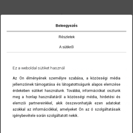
Beleegyezés
Részletek
A sütikről
cikkszám
Ez a weboldal sütiket használ
jobb menettel
balmenettel
d1
311520004
311521004
M4
Az Ön élményének személyre szabása, a közösségi média
jellemzőinek támogatása és látogatottságunk alapos elemzése
311520005
311521005
M5
érdekében sütiket használunk. Továbbá, információkat osztunk
311520006
311521006
M6
meg a honlap használatáról a közösségi média, hirdetési és
elemzői partnereinkkel, akik összevonhatják ezen adatokat
311520008
311521008
M8
azokkal az információkkal, amelyeket Ön az ő szolgáltatásaik
311520010
311521010
M10
igénybevétele során szolgáltatott nekik..
A cikkszámokra kattintva a termék(ek) az ajánlatkérés menüben list