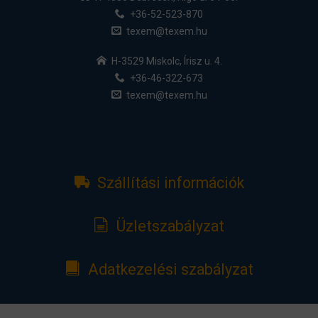
+36-52-523-870
texem@texem.hu
H-3529 Miskolc, Írisz u. 4.
+36-46-322-673
texem@texem.hu
Szállítási információk
Üzletszabályzat
Adatkezelési szabályzat