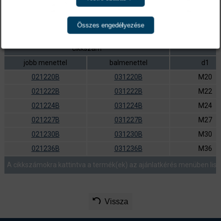
Összes engedélyezése
cikkszám
jobb menettel
balmenettel
d1
021220B
031220B
M20
021222B
031222B
M22
021224B
031224B
M24
021227B
031227B
M27
021230B
031230B
M30
021236B
031236B
M36
A cikkszámokra kattintva a termék(ek) az ajánlatkérés menüben list
Vissza