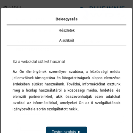
WDS M20+
Beleegyezés
Anyag: AISI 316
Részletek
M20 - M36 menettel
A sütikről
Prémium minőség elsősorban tartószerkezeti
alkalmazásokhoz
Ez a weboldal sütiket használ
Az Ön élményének személyre szabása, a közösségi média
jellemzőinek támogatása és látogatottságunk alapos elemzése
érdekében sütiket használunk. Továbbá, információkat osztunk
meg a honlap használatáról a közösségi média, hirdetési és
elemzői partnereinkkel, akik összevonhatják ezen adatokat
azokkal az információkkal, amelyeket Ön az ő szolgáltatásaik
igénybevétele során szolgáltatott nekik..
Testre szabás ►