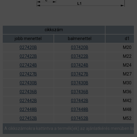
cikkszám
jobb menettel
balmenettel
d1
027420B
037420B
M20
027422B
037422B
M22
027424B
037424B
M24
027427B
037427B
M27
027430B
037430B
M30
027436B
037436B
M36
027442B
037442B
M42
027448B
037448B
M48
027452B
037452B
M52
A cikkszámokra kattintva a termék(ek) az ajánlatkérés menüben list