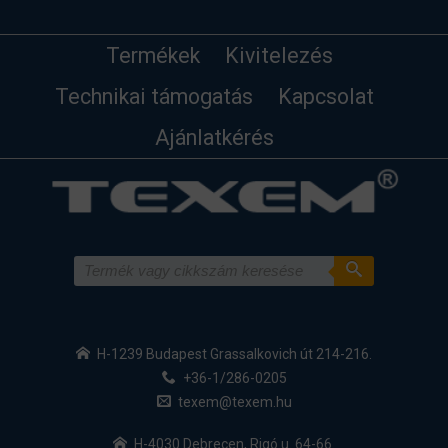
Termékek
Kivitelezés
Technikai támogatás
Kapcsolat
Ajánlatkérés
H-1239 Budapest Grassalkovich út 214-216.
+36-1/286-0205
texem@texem.hu
H-4030 Debrecen, Rigó u. 64-66.