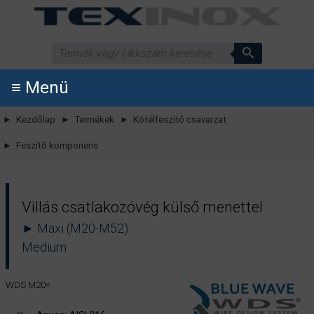
≡ Menü
► Kezdőlap
► Termékek
► Kötélfeszítő csavarzat
► Feszítő komponens
Villás csatlakozóvég külső menettel
► Maxi (M20-M52)
Medium
WDS M20+