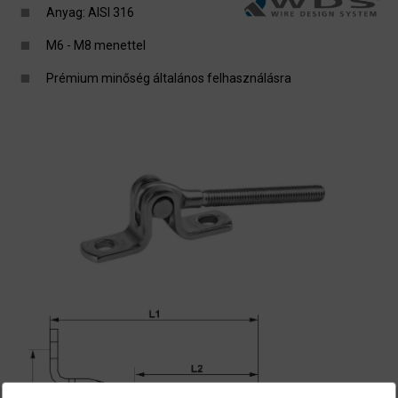
Anyag: AISI 316
M6 - M8 menettel
Prémium minőség általános felhasználásra