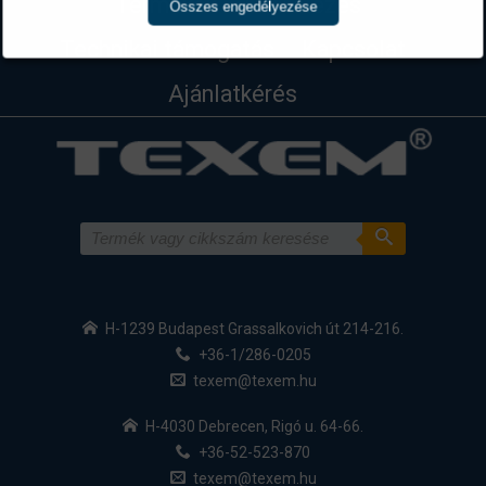
Termékek
Kivitelezés
Összes engedélyezése
Technikai támogatás
Kapcsolat
Ajánlatkérés
H-1239 Budapest Grassalkovich út 214-216.
+36-1/286-0205
texem@texem.hu
H-4030 Debrecen, Rigó u. 64-66.
+36-52-523-870
texem@texem.hu