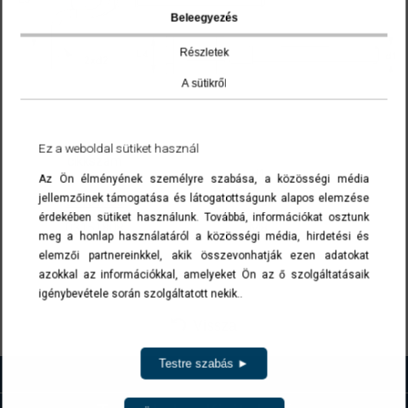
Beleegyezés
Részletek
A sütikről
Ez a weboldal sütiket használ
cikkszám
d1
Az Ön élményének személyre szabása, a közösségi média
jellemzőinek támogatása és látogatottságunk alapos elemzése
03151406
M6
érdekében sütiket használunk. Továbbá, információkat osztunk
03151808
M8
meg a honlap használatáról a közösségi média, hirdetési és
elemzői partnereinkkel, akik összevonhatják ezen adatokat
A cikkszámokra kattintva a termék(ek) az ajánlatkérés menüben list
azokkal az információkkal, amelyeket Ön az ő szolgáltatásaik
igénybevétele során szolgáltatott nekik..
Vissza
Testre szabás ►