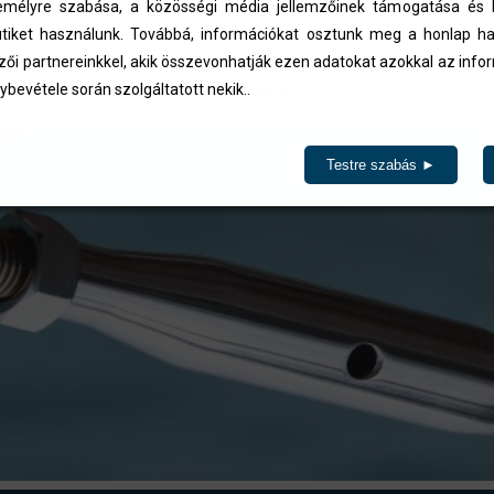
élyre szabása, a közösségi média jellemzőinek támogatása és l
ázásra kerülnek.
iket használunk. Továbbá, információkat osztunk meg a honlap ha
zői partnereinkkel, akik összevonhatják ezen adatokat azokkal az inf
ybevétele során szolgáltatott nekik..
Vissza
Testre szabás ►