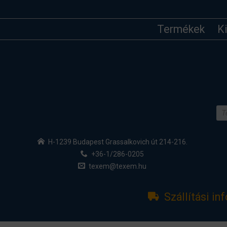
Termékek
K
H-1239 Budapest Grassalkovich út 214-216.
+36-1/286-0205
texem@texem.hu
Szállítási in