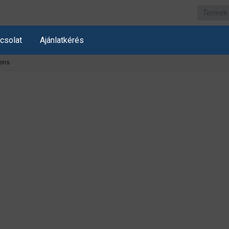
csolat
Ajánlatkérés
ens