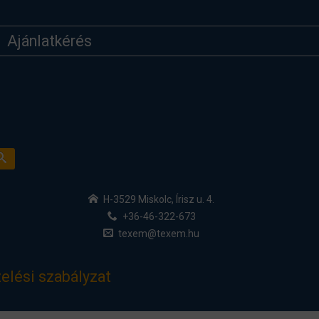
Ajánlatkérés
H-3529 Miskolc, Írisz u. 4.
+36-46-322-673
texem@texem.hu
elési szabályzat