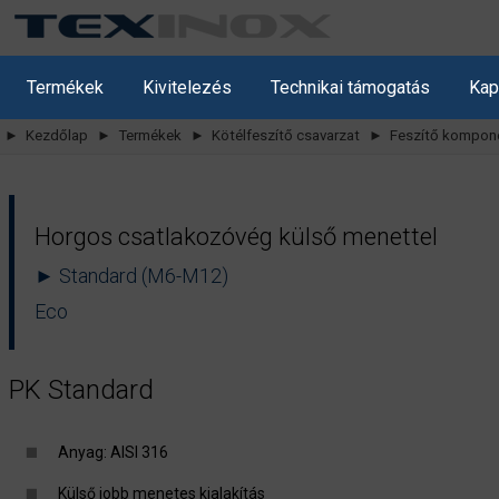
Termékek
Kivitelezés
Technikai támogatás
Kap
► Kezdőlap
► Termékek
► Kötélfeszítő csavarzat
► Feszítő kompon
Horgos csatlakozóvég külső menettel
► Standard (M6-M12)
Eco
PK Standard
Anyag: AISI 316
Külső jobb menetes kialakítás