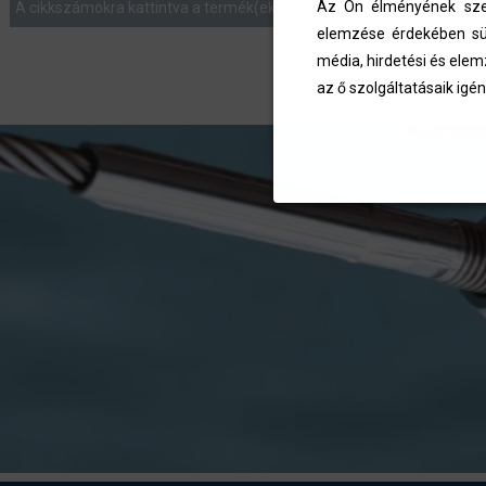
Az Ön élményének szem
A cikkszámokra kattintva a termék(ek) az ajánlatkérés menüben list
elemzése érdekében süt
média, hirdetési és elem
az ő szolgáltatásaik igén