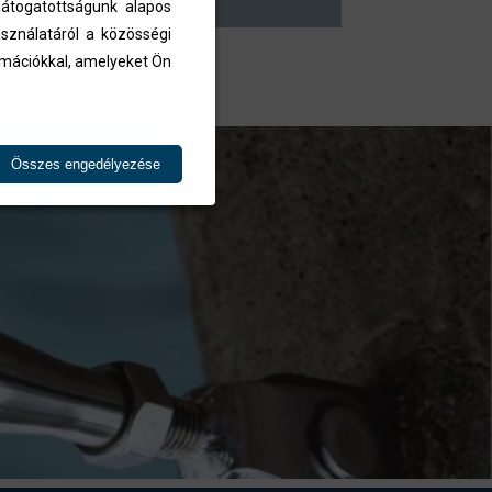
átogatottságunk alapos
sználatáról a közösségi
ormációkkal, amelyeket Ön
Összes engedélyezése