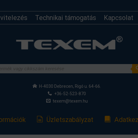
ivitelezés
Technikai támogatás
Kapcsolat
H-4030 Debrecen, Rigó u. 64-66.
+36-52-523-870
texem@texem.hu
formációk
Üzletszabályzat
Adatkez