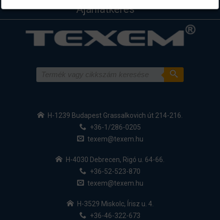
Ajánlatkérés
H-1239 Budapest Grassalkovich út 214-216.
+36-1/286-0205
texem@texem.hu
H-4030 Debrecen, Rigó u. 64-66.
+36-52-523-870
texem@texem.hu
H-3529 Miskolc, Írisz u. 4.
+36-46-322-673