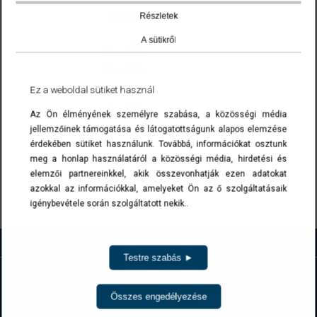
ckkszám
Részletek
A sütikről
A011205
A011206
A011208
Ez a weboldal sütiket használ
A011210
Az Ön élményének személyre szabása, a közösségi média
A011212
jellemzőinek támogatása és látogatottságunk alapos elemzése
érdekében sütiket használunk. Továbbá, információkat osztunk
A cikkszámokra kattintva a termék(ek) az ajánlatkérés menüben list
meg a honlap használatáról a közösségi média, hirdetési és
elemzői partnereinkkel, akik összevonhatják ezen adatokat
azokkal az információkkal, amelyeket Ön az ő szolgáltatásaik
igénybevétele során szolgáltatott nekik..
Vissza
Testre szabás ►
Termékek
Kivitelezés
Összes engedélyezése
Technikai támogatás
Kapcsolat