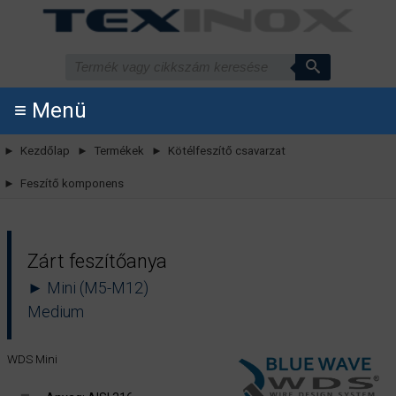
≡ Menü
► Kezdőlap
► Termékek
► Kötélfeszítő csavarzat
► Feszítő komponens
Zárt feszítőanya
► Mini (M5-M12)
Medium
WDS Mini