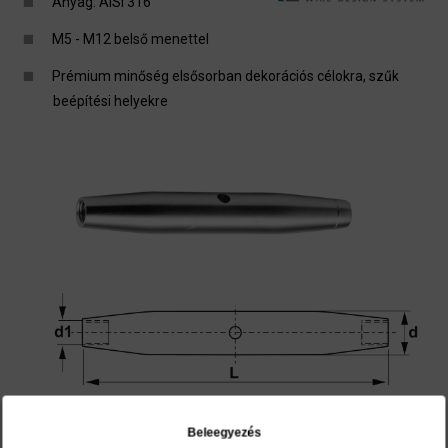
Anyag: AISI 316
M5 - M12 belső menettel
Prémium minőség elsősorban dekorációs célokra, szűk
beépítési helyekre
Beleegyezés