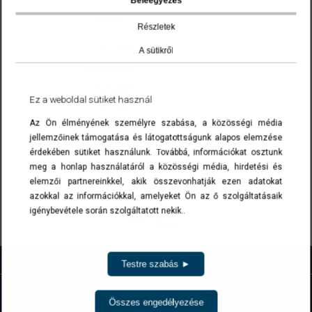
Beleegyezés
cikkszám
Részletek
371213020
A sütikről
371213022
371213024
Ez a weboldal sütiket használ
371213027
Az Ön élményének személyre szabása, a közösségi média
371213030
jellemzőinek támogatása és látogatottságunk alapos elemzése
371213036
érdekében sütiket használunk. Továbbá, információkat osztunk
meg a honlap használatáról a közösségi média, hirdetési és
A cikkszámokra kattintva a termék(ek) az ajánlatkérés menüben list
elemzői partnereinkkel, akik összevonhatják ezen adatokat
azokkal az információkkal, amelyeket Ön az ő szolgáltatásaik
igénybevétele során szolgáltatott nekik..
Vissza
Testre szabás ►
Termékek
Kivitelezés
Összes engedélyezése