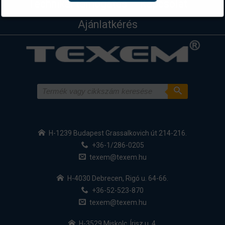
Technikai támogatás
Kapcsolat
Ajánlatkérés
H-1239 Budapest Grassalkovich út 214-216.
+36-1/286-0205
texem@texem.hu
H-4030 Debrecen, Rigó u. 64-66.
+36-52-523-870
texem@texem.hu
H-3529 Miskolc, Írisz u. 4.