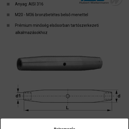
Anyag: AISI 316
M20 - M36 bronzbetétes belső menettel
Prémium minőség elsősorban tartószerkezeti
alkalmazásokhoz