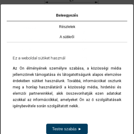
Beleegyezés
Részletek
cikkszám
d1
A sütikről
PK1480SH05
M5
PK1480SH06
M6
Ez a weboldal sütiket használ
PK1480SH08
M8
PK1480SH10
M10
Az Ön élményének személyre szabása, a közösségi média
jellemzőinek támogatása és látogatottságunk alapos elemzése
PK1480SH12
M12
érdekében sütiket használunk. Továbbá, információkat osztunk
PK1480SH16
M16
meg a honlap használatáról a közösségi média, hirdetési és
PK1480SH20
M20
elemzői partnereinkkel, akik összevonhatják ezen adatokat
azokkal az információkkal, amelyeket Ön az ő szolgáltatásaik
A cikkszámokra kattintva a termék(ek) az ajánlatkérés menüben list
igénybevétele során szolgáltatott nekik..
Vissza
Testre szabás ►