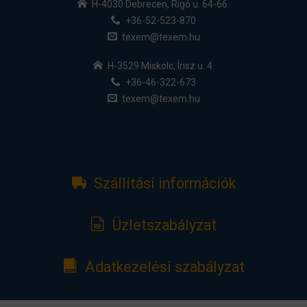
H-4030 Debrecen, Rigó u. 64-66.
+36-52-523-870
texem@texem.hu
H-3529 Miskolc, Írisz u. 4.
+36-46-322-673
texem@texem.hu
Szállítási információk
Üzletszabályzat
Adatkezelési szabályzat