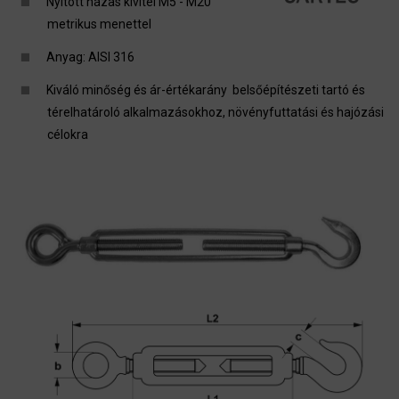
Nyitott házas kivitel M5 - M20
metrikus menettel
Anyag: AISI 316
Kiváló minőség és ár-értékarány belsőépítészeti tartó és
térelhatároló alkalmazásokhoz, növényfuttatási és hajózási
célokra