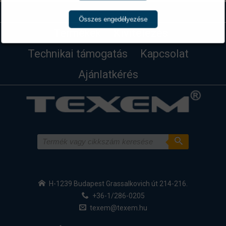
Összes engedélyezése
Termékek
Kivitelezés
Technikai támogatás
Kapcsolat
Ajánlatkérés
H-1239 Budapest Grassalkovich út 214-216.
+36-1/286-0205
texem@texem.hu