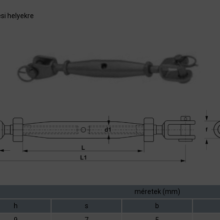
si helyekre
méretek (mm)
h
s
b