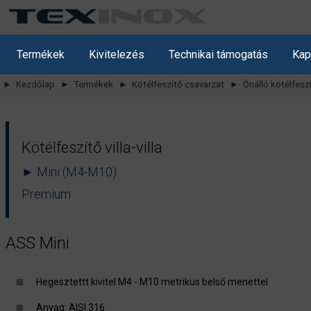
Termékek
Kivitelezés
Technikai támogatás
Kap
► Kezdőlap
► Termékek
► Kötélfeszítő csavarzat
► Önálló kötélfesz
Kötélfeszítő villa-villa
► Mini (M4-M10)
Premium
ASS Mini
Hegesztettt kivitel M4 - M10 metrikus belső menettel
Anyag: AISI 316