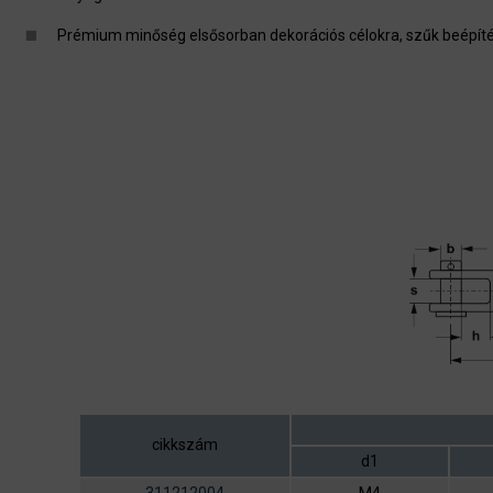
Prémium minőség elsősorban dekorációs célokra, szűk beépíté
cikkszám
d1