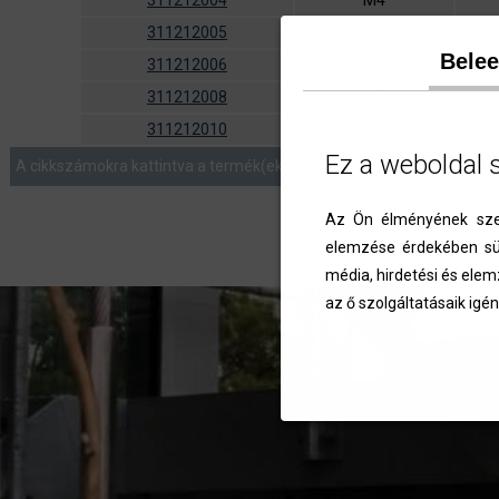
311212004
M4
311212005
M5
Bele
311212006
M6
311212008
M8
311212010
M10
Ez a weboldal 
A cikkszámokra kattintva a termék(ek) az ajánlatkérés menüben list
Az Ön élményének szem
elemzése érdekében süt
média, hirdetési és elem
az ő szolgáltatásaik igén