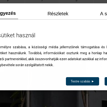
9
7
5
9
7
5
egyezés
Részletek
A s
8
8
6
11
11
8
13
12
9
sütiket használ
ázásra kerülnek.
élyre szabása, a közösségi média jellemzőinek támogatása és l
iket használunk. Továbbá, információkat osztunk meg a honlap ha
Vissza
zői partnereinkkel, akik összevonhatják ezen adatokat azokkal az inf
ybevétele során szolgáltatott nekik..
Testre szabás ►