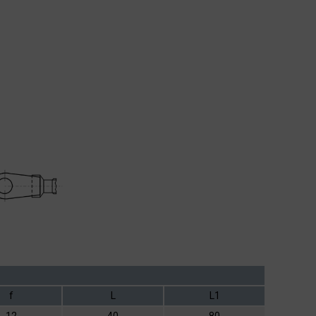
f
L
L1