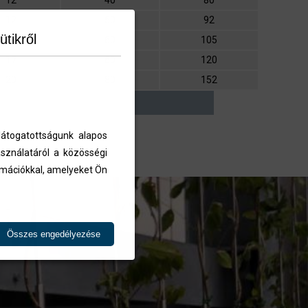
12
40
80
12
50
92
ütikről
13
60
105
17
60
120
20
80
152
átogatottságunk alapos
sználatáról a közösségi
ormációkkal, amelyeket Ön
Összes engedélyezése