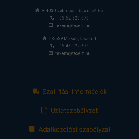
H-4030 Debrecen, Rigó u. 64-66.
+36-52-523-870
texem@texem.hu
H-3529 Miskolc, Írisz u. 4.
+36-46-322-673
texem@texem.hu
Szállítási információk
Üzletszabályzat
Adatkezelési szabályzat