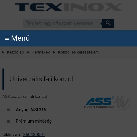
≡ Menü
► Kezdőlap
► Termékek
► Konzol és keresztelem
Univerzális fali konzol
ASS csavaros fali konzol
Anyag: AISI 316
Prémium minőség
Cikkszám:
360430001