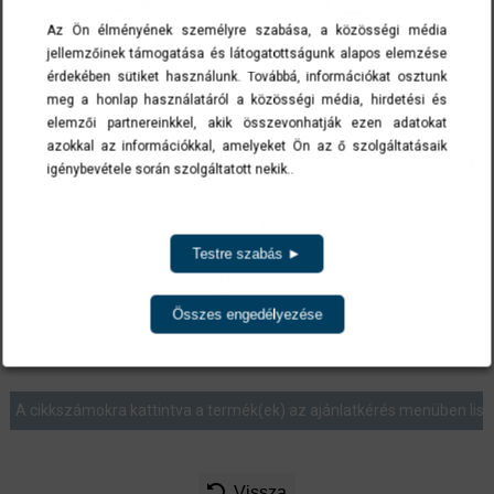
Az Ön élményének személyre szabása, a közösségi média
jellemzőinek támogatása és látogatottságunk alapos elemzése
érdekében sütiket használunk. Továbbá, információkat osztunk
meg a honlap használatáról a közösségi média, hirdetési és
elemzői partnereinkkel, akik összevonhatják ezen adatokat
azokkal az információkkal, amelyeket Ön az ő szolgáltatásaik
igénybevétele során szolgáltatott nekik..
Testre szabás ►
Összes engedélyezése
A cikkszámokra kattintva a termék(ek) az ajánlatkérés menüben list
Vissza