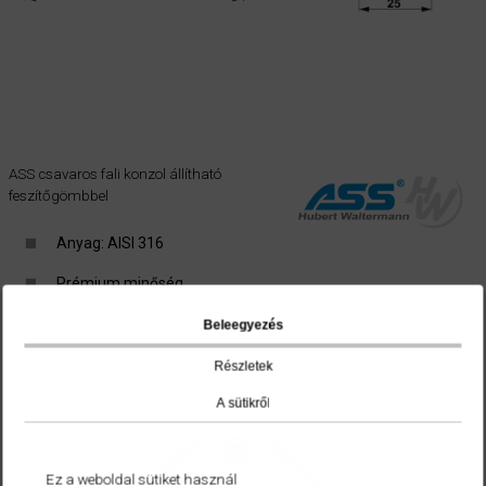
ASS csavaros fali konzol állítható
feszítőgömbbel
Anyag: AISI 316
Prémium minőség
Beleegyezés
Cikkszám:
360450001
Részletek
A sütikről
Ez a weboldal sütiket használ