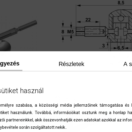
egyezés
Részletek
A s
kerül.
sütiket használ
Vissza
élyre szabása, a közösségi média jellemzőinek támogatása és l
iket használunk. Továbbá, információkat osztunk meg a honlap ha
zői partnereinkkel, akik összevonhatják ezen adatokat azokkal az inf
ybevétele során szolgáltatott nekik..