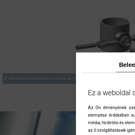
Bele
A cikkszámra kattintva a termék az ajánlatkérés menüben listázásra 
Ez a weboldal 
Az Ön élményének szem
elemzése érdekében süt
média, hirdetési és elem
az ő szolgáltatásaik igén