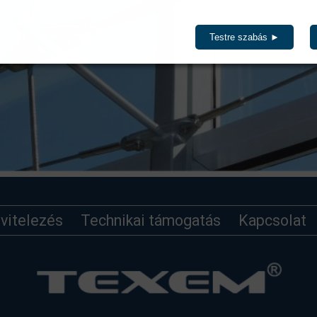
Testre szabás ►
ivitelezés
Technikai támogatás
Kapcsolat