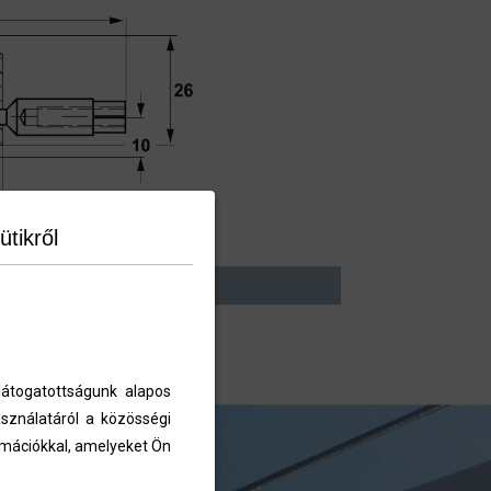
ütikről
átogatottságunk alapos
sználatáról a közösségi
ormációkkal, amelyeket Ön