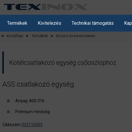
Termékek
Kivitelezés
Technikai támogatás
Kap
► Kezdőlap
► Termékek
► Konzol és keresztelem
Kötélcsatlakozó egység csőoszlophoz
ASS csatlakozó egység
Anyag: AISI 316
Prémium minőség
Cikkszám:
332110005