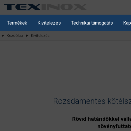
Termékek
Kivitelezés
Technikai támogatás
Kap
► Kezdőlap
► Kivitelezés
Rozsdamentes kötélszer
Rövid határidőkkel váll
növényfuttató