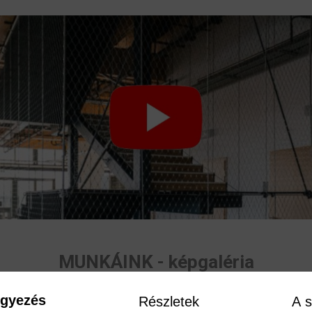
MUNKÁINK - képgaléria
egyezés
Részletek
A s