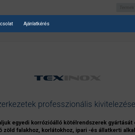
csolat
Ajánlatkérés
kezetek professzionális kivitelezése
aljuk egyedi korrózióálló kötélrendszerek gyártását 
 zöld falakhoz, korlátokhoz, ipari -és állatkerti al