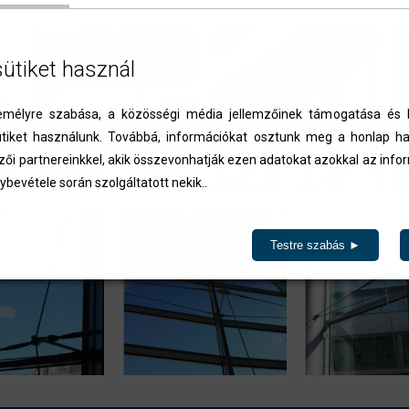
sütiket használ
élyre szabása, a közösségi média jellemzőinek támogatása és l
iket használunk. Továbbá, információkat osztunk meg a honlap ha
zői partnereinkkel, akik összevonhatják ezen adatokat azokkal az inf
ybevétele során szolgáltatott nekik..
Testre szabás ►