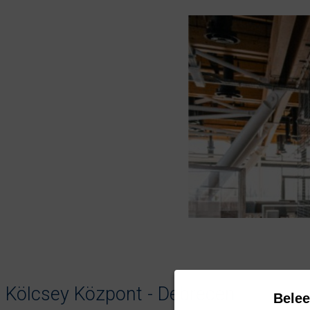
Kölcsey Központ - Debrecen
Bele