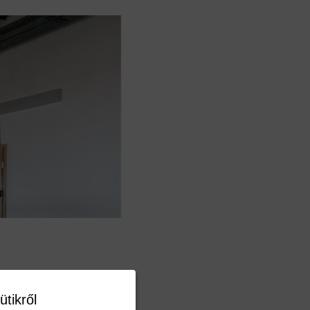
ütikről