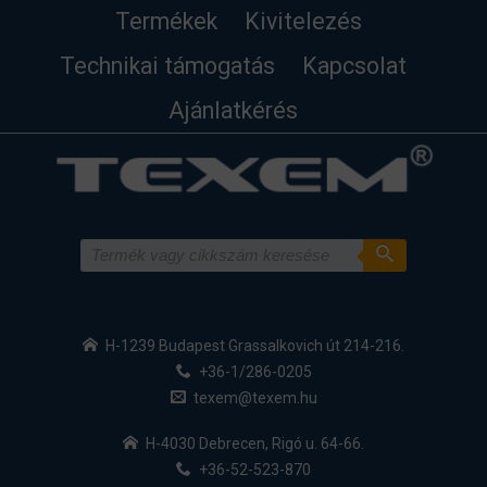
Termékek
Kivitelezés
Technikai támogatás
Kapcsolat
Ajánlatkérés
H-1239 Budapest Grassalkovich út 214-216.
+36-1/286-0205
texem@texem.hu
H-4030 Debrecen, Rigó u. 64-66.
+36-52-523-870