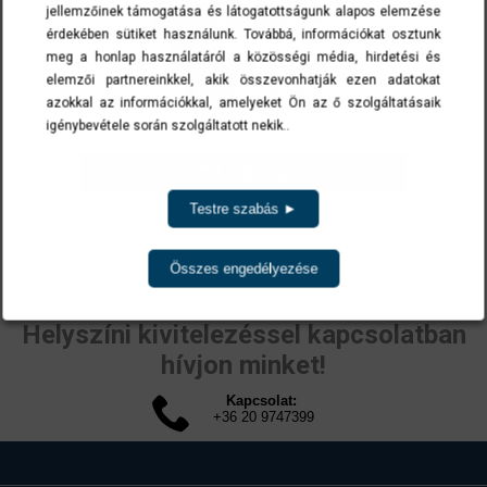
jellemzőinek támogatása és látogatottságunk alapos elemzése
érdekében sütiket használunk. Továbbá, információkat osztunk
meg a honlap használatáról a közösségi média, hirdetési és
elemzői partnereinkkel, akik összevonhatják ezen adatokat
azokkal az információkkal, amelyeket Ön az ő szolgáltatásaik
igénybevétele során szolgáltatott nekik..
Vissza
Testre szabás ►
Összes engedélyezése
Helyszíni kivitelezéssel kapcsolatban
hívjon minket!
Kapcsolat:
+36 20 9747399