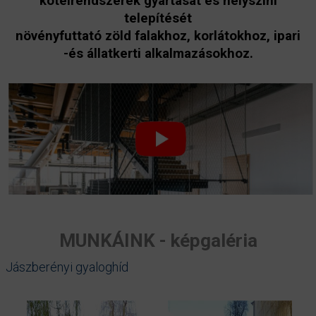
kötélrendszerek gyártását és helyszíni
telepítését
növényfuttató zöld falakhoz, korlátokhoz, ipari
-és állatkerti alkalmazásokhoz.
MUNKÁINK - képgaléria
Jászberényi gyaloghíd