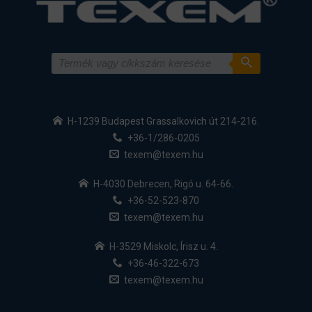
H-1239 Budapest Grassalkovich út 214-216.
+36-1/286-0205
texem@texem.hu
H-4030 Debrecen, Rigó u. 64-66.
+36-52-523-870
texem@texem.hu
H-3529 Miskolc, Írisz u. 4.
+36-46-322-673
texem@texem.hu