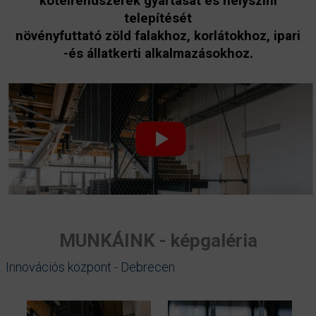
kötélrendszerek gyártását és helyszíni
telepítését
növényfuttató zöld falakhoz, korlátokhoz, ipari
-és állatkerti alkalmazásokhoz.
MUNKÁINK - képgaléria
Innovációs központ - Debrecen