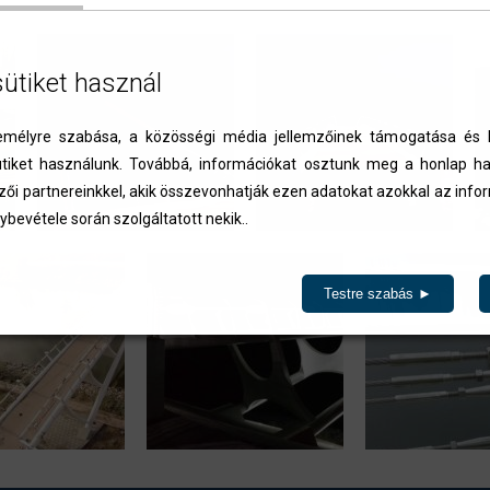
sütiket használ
élyre szabása, a közösségi média jellemzőinek támogatása és l
iket használunk. Továbbá, információkat osztunk meg a honlap ha
zői partnereinkkel, akik összevonhatják ezen adatokat azokkal az inf
ybevétele során szolgáltatott nekik..
Testre szabás ►