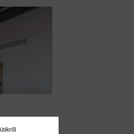
ütikről