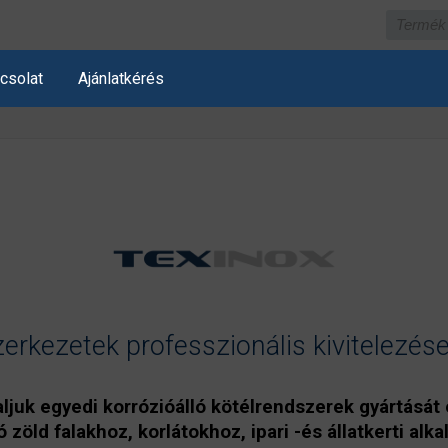
csolat
Ajánlatkérés
kezetek professzionális kivitelezése
aljuk egyedi korrózióálló kötélrendszerek gyártását 
 zöld falakhoz, korlátokhoz, ipari -és állatkerti al