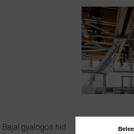
Bajai gyalogos híd
Bele