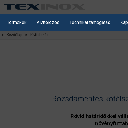
Termékek
Kivitelezés
Technikai támogatás
Kap
► Kezdőlap
► Kivitelezés
Rozsdamentes kötélszer
Rövid határidőkkel váll
növényfuttató