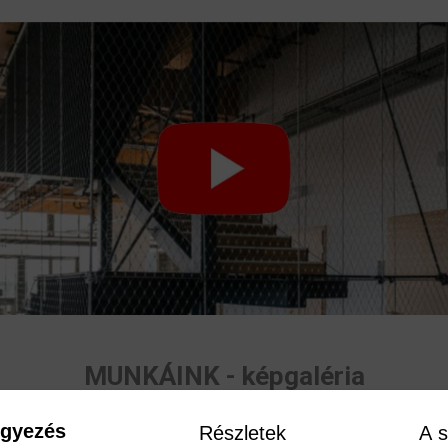
MUNKÁINK - képgaléria
egyezés
Részletek
A s