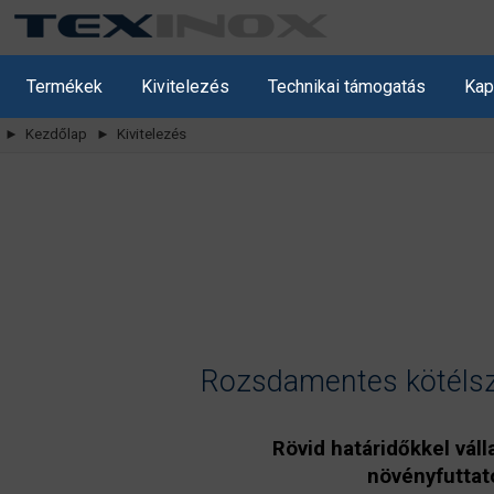
Termékek
Kivitelezés
Technikai támogatás
Kap
► Kezdőlap
► Kivitelezés
Rozsdamentes kötélszer
Rövid határidőkkel váll
növényfuttató