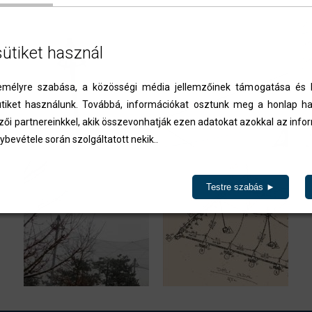
sütiket használ
élyre szabása, a közösségi média jellemzőinek támogatása és l
iket használunk. Továbbá, információkat osztunk meg a honlap ha
zői partnereinkkel, akik összevonhatják ezen adatokat azokkal az inf
ybevétele során szolgáltatott nekik..
Testre szabás ►