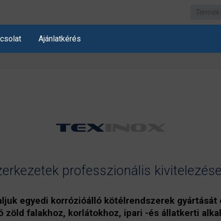
csolat
Ajánlatkérés
kezetek professzionális kivitelezése
aljuk egyedi korrózióálló kötélrendszerek gyártását 
 zöld falakhoz, korlátokhoz, ipari -és állatkerti al