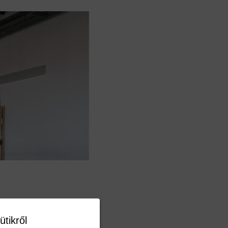
ütikről