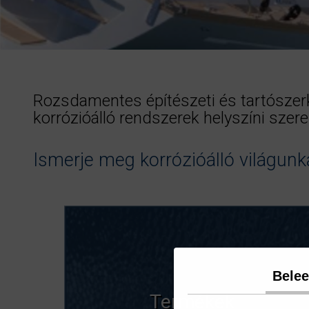
Rozsdamentes építészeti és tartószerk
korrózióálló rendszerek helyszíni szer
Ismerje meg korrózióálló világunk
Bele
Termékek