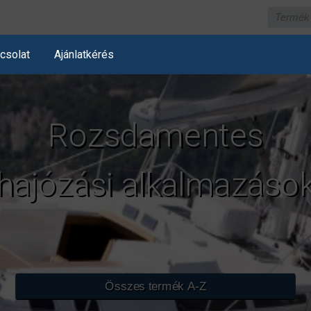
csolat
Ajánlatkérés
Rozsdamentes
hajózási alkalmazáso
Összes termék A-Z