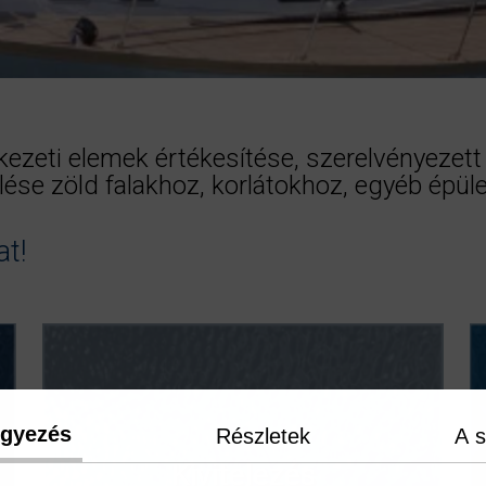
ezeti elemek értékesítése, szerelvényezett 
elése zöld falakhoz, korlátokhoz, egyéb épü
at!
egyezés
Részletek
A s
Kivitelezés