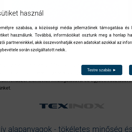
sütiket használ
élyre szabása, a közösségi média jellemzőinek támogatása és l
iket használunk. Továbbá, információkat osztunk meg a honlap ha
zői partnereinkkel, akik összevonhatják ezen adatokat azokkal az inf
ybevétele során szolgáltatott nekik..
t hazánkban elsőként 1996-ban mutattuk be az Architektur Seil
Testre szabás ►
hoz és a szélesebb vevői igényekhez igazodva, az ASS rendszer
három rendszer elemeinek kiválogatásával és egybeolvasztásával,
ünket.
ív alapanyagok - tökéletes minőség és