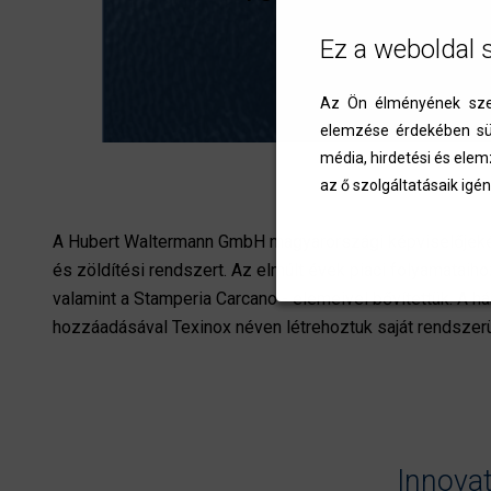
Ez a weboldal 
Az Ön élményének szem
elemzése érdekében süt
média, hirdetési és elem
az ő szolgáltatásaik igén
A Hubert Waltermann GmbH magyarországi képviselőjekén
és zöldítési rendszert.
Az elmúlt évek piaci folyamatai
valamint a Stamperia Carcano - elemeivel bővítettük. A 
hozzáadásával Texinox néven létrehoztuk saját rendszer
Innovat