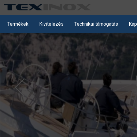
SELECT * FROM kepek WHERE description=1 ORDER BY title
Termékek
Kivitelezés
Technikai támogatás
Kap