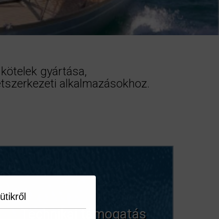
kötelek gyártása,
letszerkezeti alkalmazásokhoz.
ütikről
Technikai támogatás