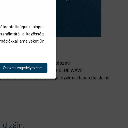
átogatottságunk alapos
sználatáról a közösségi
ormációkkal, amelyeket Ön
 System (ASS) komplett építészeti
Összes engedélyezése
t más rendszerekkel - minta a BLUE WAVE
 valamint az elmúlt évek saját szakmai tapasztalataink
 dizájn.